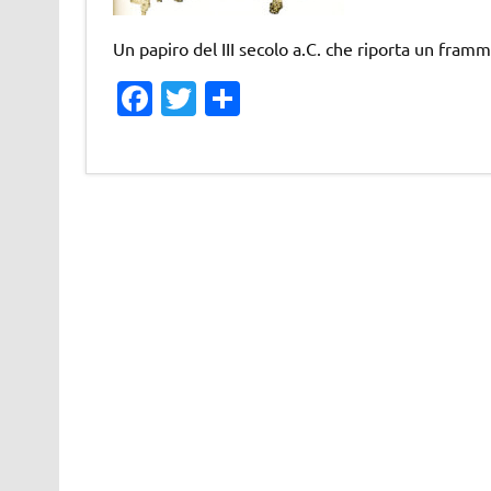
Un papiro del III secolo a.C. che riporta un framme
Fa
T
C
c
w
o
e
it
n
b
te
di
o
r
vi
o
di
k