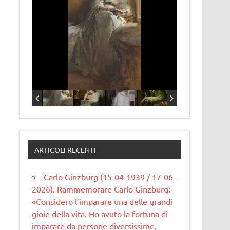
ARTICOLI RECENTI
Carlo Ginzburg (15-04-1939 / 17-06-
2026). Rammemorare Carlo Ginzburg:
«Considero l’imparare una delle grandi
gioie della vita. Ho avuto la fortuna di
imparare da persone diversissime,