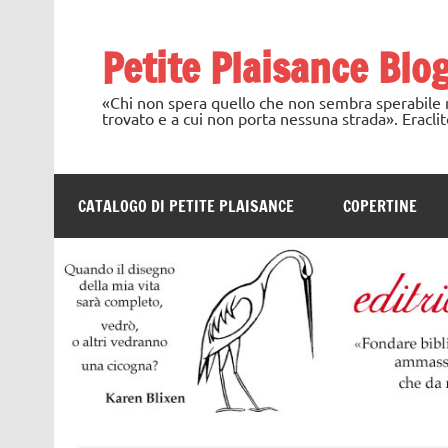
Skip
to
content
Petite Plaisance Blo
«Chi non spera quello che non sembra sperabile no
trovato e a cui non porta nessuna strada». Eraclit
CATALOGO DI PETITE PLAISANCE
COPERTINE