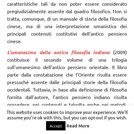
caratteristiche tali da non poter essere considerato
pregiudizialmente assente dal quadro filosofico. Non si
tratta, comunque, di un manuale di storia della filosofia
cinese, ma di una interpretazione umanistica dei
principali contenuti costitutivi dell’antico pensiero
cinese.
L’umanesimo della antica filosofia indiana
(2009)
costituisce il secondo volume di una trilogia
sull’umanesimo dell’antico pensiero orientale. Il libro
parte dalla constatazione che l’Oriente risulta essere
pressoché assente dalle principali storie della filosofia
occidentali. Tuttavia, in base alla definizione di filosofia
fornita dall’autore, l’antico pensiero indiano risulta
possedere, nei contenuti e talvolta anche nei metodi,
caratteristiche tali da non poter essere considerato
This website uses cookies to improve your experience. We'll
assume you're ok with this, but you can opt-out if you wish.
pregiudizialmente assente dal quadro filosofico. Non si
Read More
Accept
tratta, comunque, di un manuale di storia della filosofia