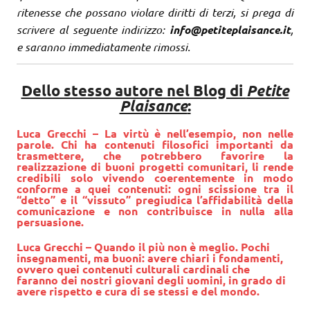
ritenesse che possano violare diritti di terzi, si prega di
scrivere al seguente indirizzo:
info@petiteplaisance.it
,
e saranno immediatamente rimossi.
Dello stesso autore nel Blog di
Petite
Plaisance
:
Luca Grecchi – La virtù è nell’esempio, non nelle
parole. Chi ha contenuti filosofici importanti da
trasmettere, che potrebbero favorire la
realizzazione di buoni progetti comunitari, li rende
credibili solo vivendo coerentemente in modo
conforme a quei contenuti: ogni scissione tra il
“detto” e il “vissuto” pregiudica l’affidabilità della
comunicazione e non contribuisce in nulla alla
persuasione.
Luca Grecchi – Quando il più non è meglio. Pochi
insegnamenti, ma buoni: avere chiari i fondamenti,
ovvero quei contenuti culturali cardinali che
faranno dei nostri giovani degli uomini, in grado di
avere rispetto e cura di se stessi e del mondo.