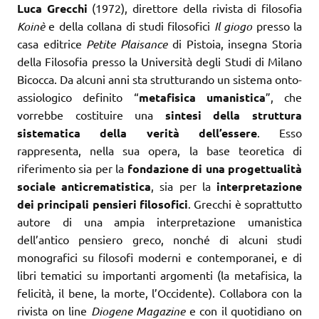
Luca Grecchi
(1972), direttore della rivista di filosofia
Koinè
e della collana di studi filosofici
Il giogo
presso la
casa editrice
Petite Plaisance
di Pistoia, insegna Storia
della Filosofia presso la Università degli Studi di Milano
Bicocca. Da alcuni anni sta strutturando un sistema onto-
assiologico definito “
metafisica umanistica
”, che
vorrebbe costituire una
sintesi della struttura
sistematica della verità dell’essere
. Esso
rappresenta, nella sua opera, la base teoretica di
riferimento sia per la
fondazione di una progettualità
sociale anticrematistica
, sia per la
interpretazione
dei principali pensieri filosofici
. Grecchi è soprattutto
autore di una ampia interpretazione umanistica
dell’antico pensiero greco, nonché di alcuni studi
monografici su filosofi moderni e contemporanei, e di
libri tematici su importanti argomenti (la metafisica, la
felicità, il bene, la morte, l’Occidente). Collabora con la
rivista on line
Diogene Magazine
e con il quotidiano on