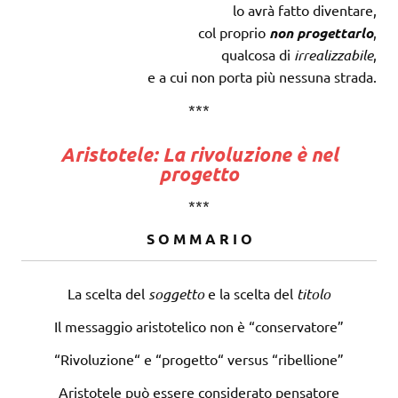
lo avrà fatto diventare,
col proprio
non progettarlo
,
qualcosa di
irrealizzabile
,
e a cui non porta più nessuna strada.
***
Aristotele: La rivoluzione è nel
progetto
***
S O M M A R I O
La scelta del
soggetto
e la scelta del
titolo
Il messaggio aristotelico non è “conservatore”
“Rivoluzione“ e “progetto“ versus “ribellione”
Aristotele può essere considerato pensatore