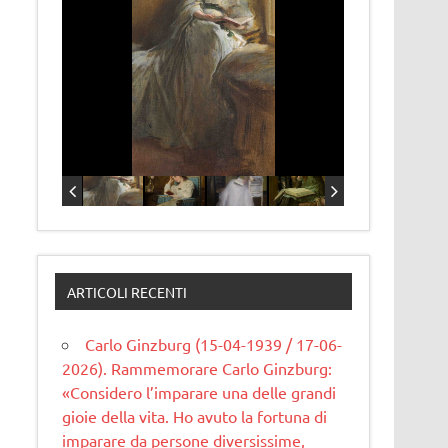
ARTICOLI RECENTI
Carlo Ginzburg (15-04-1939 / 17-06-
2026). Rammemorare Carlo Ginzburg:
«Considero l’imparare una delle grandi
gioie della vita. Ho avuto la fortuna di
imparare da persone diversissime,