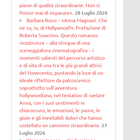
piene di qualità straordinarie. Non si
finisce mai di imparare».
28 Luglio 2026
Barbara Rossi – «Anna Magnani. Che
ne so, io, di Hollywood?». Prefazione di
Roberta Soverino. Questo romanzo
ricostruisce – alla stregua di una
sceneggiatura cinematogra­fica – i
momenti salienti del percorso artistico
e di vita di una tra le più grandi attrici
del Novecento, puntando la luce di un
ideale riflettore da palcoscenico
soprattutto sull’avventura
hollywoodiana, nel tentativo di svelare
Anna, con i suoi sentimenti in
chiaroscuro, le emozioni, le paure, le
gioie e gli inevitabili dolori che hanno
costellato un cammino straordinario.
21
Luglio 2026
Werner Jaeger – «L’educazione