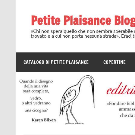
Skip
to
content
Petite Plaisance Blo
«Chi non spera quello che non sembra sperabile no
trovato e a cui non porta nessuna strada». Eraclit
CATALOGO DI PETITE PLAISANCE
COPERTINE