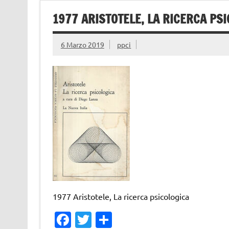
1977 ARISTOTELE, LA RICERCA PS
6 Marzo 2019
ppci
1977 Aristotele, La ricerca psicologica
Fa
T
C