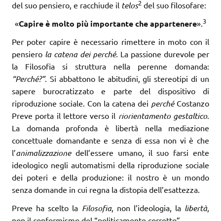
2
del suo pensiero, e racchiude il
telos
del suo filosofare:
3
«
Cap
i
re è molto p
i
ù
i
mportante
c
he appartenere
».
Per poter capire è necessario rimettere in moto con il
pensiero
la catena dei perché.
La passione durevole per
la Filosofia si struttura nella perenne domanda:
“Perché?”
. Si abbattono le abitudini, gli stereotipi di un
sapere burocratizzato e parte del dispositivo di
riproduzione sociale. Con la catena dei
perché
Costanzo
Preve porta il lettore verso il
riorientamento gestaltico
.
La domanda profonda è libertà nella mediazione
concettuale domandante e senza di essa non vi è che
l’
animalizzazione
dell’essere umano, il suo farsi ente
ideologico negli automatismi della riproduzione sociale
dei poteri e della produzione: il nostro è un mondo
senza domande in cui regna la distopia dell’esattezza.
Preve ha scelto la
Filosofia
, non l’ideologia, la
libertà
,
non il conformismo del “politicamente corretto”.