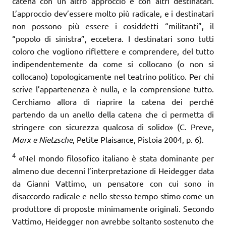
catena con un altro approccio e con altri destinatari.
L’approccio dev’essere molto più radicale, e i destinatari
non possono più essere i cosiddetti “militanti”, il
“popolo di sinistra”, eccetera. I destinatari sono tutti
coloro che vogliono riflettere e comprendere, del tutto
indipendentemente da come si collocano (o non si
collocano) topologicamente nel teatrino politico. Per chi
scrive l’appartenenza è nulla, e la comprensione tutto.
Cerchiamo allora di riaprire la catena dei perché
partendo da un anello della catena che ci permetta di
stringere con sicurezza qualcosa di solido» (C. Preve,
Marx e Nietzsche
, Petite Plaisance, Pistoia 2004, p. 6).
4
«Nel mondo filosofico italiano è stata dominante per
almeno due decenni l’interpretazione di Heidegger data
da Gianni Vattimo, un pensatore con cui sono in
disaccordo radicale e nello stes­so tempo stimo come un
produttore di proposte minimamente originali. Secondo
Vattimo, Heidegger non avrebbe soltanto sostenuto che