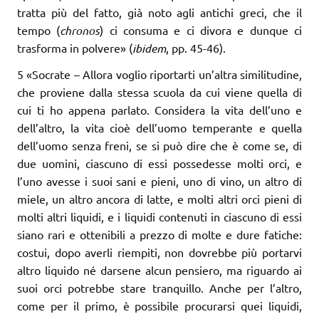
tratta più del fatto, già noto agli antichi greci, che il
tempo (
chronos
) ci consuma e ci divora e dunque ci
trasforma in polvere» (
ibidem
, pp. 45-46).
5 «Socrate – Allora voglio riportarti un’altra similitudine,
che proviene dalla stessa scuola da cui viene quella di
cui ti ho appena parlato. Considera la vita dell’uno e
dell’altro, la vita cioè dell’uomo temperante e quella
dell’uomo senza freni, se si può dire che è come se, di
due uomini, ciascuno di essi possedesse molti orci, e
l’uno avesse i suoi sani e pieni, uno di vino, un altro di
miele, un altro ancora di latte, e molti altri orci pieni di
molti altri liquidi, e i liquidi contenuti in ciascuno di essi
siano rari e ottenibili a prezzo di molte e dure fatiche:
costui, dopo averli riempiti, non dovrebbe più portarvi
altro liquido né darsene alcun pensiero, ma riguardo ai
suoi orci potrebbe stare tranquillo. Anche per l’altro,
come per il primo, è possibile procurarsi quei liquidi,