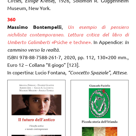
Circles
,
Einige Kreise
), 1926, Solomon R. Guggenheim
Museum, New York.
360
Massimo Bontempelli
,
Un esempio di pensiero
nichilista contemporaneo.
Lettura critica del libro di
Umberto Galimberti «
Psiche e techne».
In Appendice:
In
cammino verso la realtà
.
ISBN 978-88-7588-261-7, 2020, pp. 112, 130×200 mm.,
Euro 12 – Collana “Il giogo” [123].
In copertina: Lucio Fontana,
“Concetto Spaziale”, Attese
.