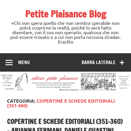
Skip
to
Petite Plaisance Blog
content
«Chi non spera quello che non sembra sperabile non
potrà scoprirne la realtà, poiché lo avrà fatto
diventare, con il suo non sperarlo, qualcosa che non
può essere trovato e a cui non porta nessuna strada».
Eraclito
MENU
BARRA LATERALE
CATEGORIA:
COPERTINE E SCHEDE EDITORIALI
(351-360)
COPERTINE E SCHEDE EDITORIALI (351-360)
– ARIANNA FERMANI, DANIELE GUASTINI,