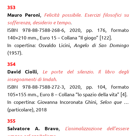
353
Mauro Peroni
,
Felicità possibile. Esercizi filosofici su
sofferenza, desiderio e tempo
.
ISBN 978-88-7588-268-6, 2020, pp. 176, formato
140×210 mm., Euro 15 – Collana “Il giogo” [122].
In copertina: Osvaldo Licini,
Angelo di San Domingo
(1957).
354
David Ciolli
,
Le porte del silenzio
.
Il l
i
bro degl
i
i
nsegnament
i
d
i
Imdah
.
ISBN 978-88-7588-272-3, 2020, pp. 104, formato
105×155 mm., Euro 8 – Collana “lo spazio della vita” [4].
In copertina: Giovanna Incoronata Ghini,
Selon que …
(particolare), 2018
355
Salvatore A. Bravo
,
L’
animalizzazione dell’essere
umano nel capitalismo
.