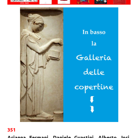
351
Arianna Fermani
,
Daniele Guastini
,
Alberto Jori
,