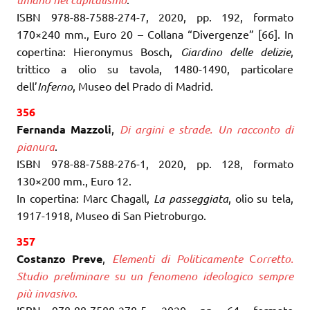
ISBN 978-88-7588-274-7, 2020, pp. 192, formato
170×240 mm., Euro 20 – Collana “Divergenze” [66]. In
copertina: Hieronymus Bosch,
Giardino delle delizie
,
trittico a olio su tavola, 1480-1490, particolare
dell’
Inferno
, Museo del Prado di Madrid.
356
Fernanda Mazzoli
,
Di argini e strade. Un racconto di
pianura
.
ISBN 978-88-7588-276-1, 2020, pp. 128, formato
130×200 mm., Euro 12.
In copertina: Marc Chagall,
La passeggiata
, olio su tela,
1917-1918, Museo di San Pietroburgo.
357
Costanzo Preve
,
Elementi di Politicamente
C
orretto.
Studio preliminare su un fenomeno ideologico sempre
più invasiv
o
.
ISBN 978-88-7588-278-5, 2020, pp. 64, formato