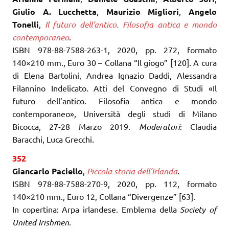
Giulio A. Lucchetta
,
Maurizio Migliori
,
Angelo
Tonelli
,
Il futuro dell’antico. Filosofia antica e mondo
contemporaneo
.
ISBN 978-88-7588-263-1, 2020, pp. 272, formato
140×210 mm., Euro 30 – Collana “Il giogo” [120]. A cura
di Elena Bartolini, Andrea Ignazio Daddi, Alessandra
Filannino Indelicato. Atti del Convegno di Studi «Il
futuro dell’antico. Filosofia antica e mondo
contemporaneo», Università degli studi di Milano
Bicocca, 27-28 Marzo 2019.
Moderatori
: Claudia
Baracchi, Luca Grecchi.
352
Giancarlo Paciello
,
Piccola storia dell’Irlanda
.
ISBN 978-88-7588-270-9, 2020, pp. 112, formato
140×210 mm., Euro 12, Collana “Divergenze” [63].
In copertina: Arpa irlandese. Emblema della
Society of
United Irishmen
.