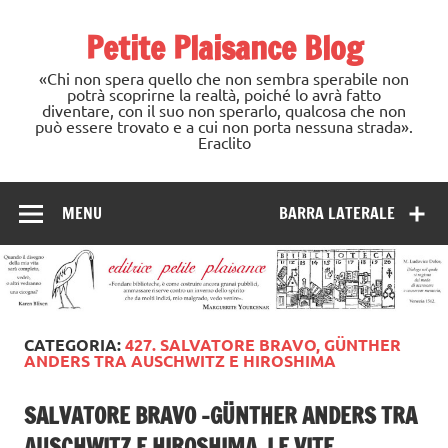
Skip
to
Petite Plaisance Blog
content
«Chi non spera quello che non sembra sperabile non
potrà scoprirne la realtà, poiché lo avrà fatto
diventare, con il suo non sperarlo, qualcosa che non
può essere trovato e a cui non porta nessuna strada».
Eraclito
MENU
BARRA LATERALE
CATEGORIA:
427. SALVATORE BRAVO, GÜNTHER
ANDERS TRA AUSCHWITZ E HIROSHIMA
SALVATORE BRAVO -GÜNTHER ANDERS TRA
AUSCHWITZ E HIROSHIMA. LE VITE