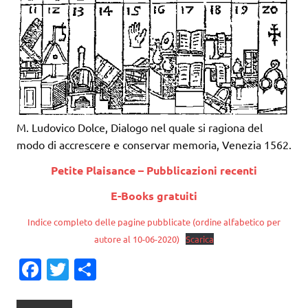
M. Ludovico Dolce, Dialogo nel quale si ragiona del
modo di accrescere e conservar memoria, Venezia 1562.
Petite Plaisance – Pubblicazioni recenti
E-Books gratuiti
Indice completo delle pagine pubblicate (ordine alfabetico per
autore al 10-06-2020)
Scarica
Fa
T
C
c
w
o