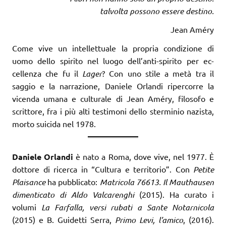
talvolta possono essere destino.
Jean Améry
Come vive un intellettuale la propria condizione di
uomo dello spirito nel luogo dell’anti-spirito per ec­
cellenza che fu il
Lager
? Con uno stile a metà tra il
saggio e la narrazione, Daniele Orlandi ripercorre la
vicenda umana e culturale di Jean Améry, filosofo e
scrittore, fra i più alti testimoni dello sterminio nazi­sta,
morto suicida nel 1978.
Daniele Orlan
di
è nato a Roma, dove vive, nel 1977. È
dottore di ricerca in “Cultura e territorio”. Con
Petite
Plaisance
ha pubblicato:
Matricola 76613. Il Mauthausen
dimenticato di Aldo Valcarenghi
(2015). Ha curato i
volumi
La Farfalla, versi rubati a Sante Notarnicola
(2015) e B. Guidetti Serra,
Primo Levi, l’amico
, (2016).