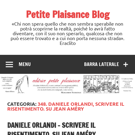
Skip
to
Petite Plaisance Blog
content
«Chi non spera quello che non sembra sperabile non
potrà scoprirne la realtà, poiché lo avrà fatto
diventare, con il suo non sperarlo, qualcosa che non
può essere trovato e a cui non porta nessuna strada».
Eraclito
MENU
BARRA LATERALE
CATEGORIA:
348. DANIELE ORLANDI, SCRIVERE IL
RISENTIMENTO. SU JEAN AMÉRY
DANIELE ORLANDI – SCRIVERE IL
RISENTIMENTO. SU JEAN AMÉRY