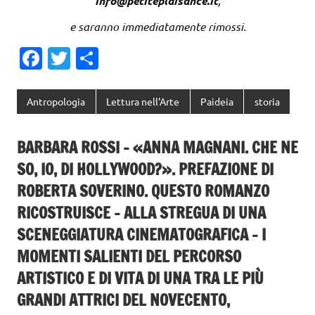
info@petiteplaisance.it
,
e saranno immediatamente rimossi.
Fa
T
C
c
w
o
e
it
n
Antropologia
Lettura nell'Arte
Paideia
storia
b
te
di
o
r
vi
BARBARA ROSSI – «ANNA MAGNANI. CHE NE
o
di
SO, IO, DI HOLLYWOOD?». PREFAZIONE DI
k
ROBERTA SOVERINO. QUESTO ROMANZO
RICOSTRUISCE – ALLA STREGUA DI UNA
SCENEGGIATURA CINEMATOGRA­FICA – I
MOMENTI SALIENTI DEL PERCORSO
ARTISTICO E DI VITA DI UNA TRA LE PIÙ
GRANDI ATTRICI DEL NOVECENTO,