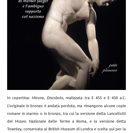
In copertina: Mirone,
Discobolo
, realizzata tra il 455 e il 450 a.C.
L’originale in bronzo è andata perduta, ma rimangono alcune co­pie
romane in marmo o in bronzo, tra cui la versione detta Lancel­lotti
del Museo Nazionale delle Terme a Roma, e la versione detta
Townley, conservata al British Museum di Londra e scelta qui per la