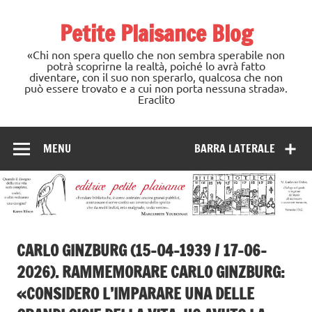
Skip
to
Petite Plaisance Blog
content
«Chi non spera quello che non sembra sperabile non
potrà scoprirne la realtà, poiché lo avrà fatto
diventare, con il suo non sperarlo, qualcosa che non
può essere trovato e a cui non porta nessuna strada».
Eraclito
MENU
BARRA LATERALE
CARLO GINZBURG (15-04-1939 / 17-06-
2026). RAMMEMORARE CARLO GINZBURG:
«CONSIDERO L’IMPARARE UNA DELLE