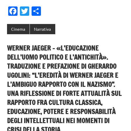
Fa
T
C
c
w
o
e
it
n
Cinema
Narrativa
b
te
di
o
r
vi
WERNER JAEGER – «L’EDUCAZIONE
o
di
DELL’UOMO POLITICO E L’ANTICHITÀ».
k
TRADUZIONE E PREFAZIONE DI GHERARDO
UGOLINI: “L’EREDITÀ DI WERNER JAEGER E
L’AMBIGUO RAPPORTO CON IL NAZISMO”.
UNA RIFLESSIONE DI FORTE ATTUALITÀ SUL
RAPPORTO FRA CULTURA CLASSICA,
EDUCAZIONE, POTERE E RESPONSABILITÀ
DEGLI INTELLETTUALI NEI MOMENTI DI
CRISI DELLA STORIA.