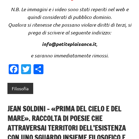
N.B. Le immagini e i video sono stati reperiti nel web e
quindi considerati di pubblico dominio.
Qualora si ritenesse che possano violare diritti di terzi, si
prega di scrivere al seguente indirizzo:
info@petiteplaisance.it
,
e saranno immediatamente rimossi.
Fa
T
C
c
w
o
e
it
n
Filosofia
b
te
di
o
r
vi
JEAN SOLDINI – «PRIMA DEL CIELO E DEL
o
di
MARE». RACCOLTA DI POESIE CHE
k
ATTRAVERSAI TERRITORI DELL’ESISTENZA
CON UNO SGUARDO INSIEME FILOSOFICO E