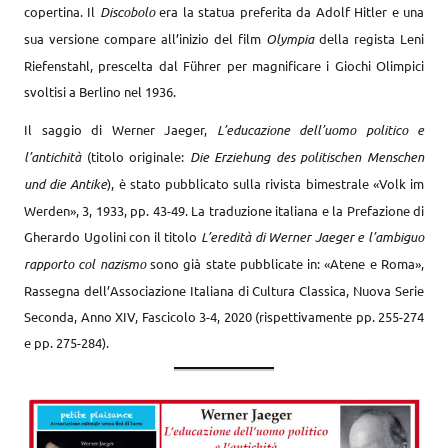
copertina. Il
Discobolo
era la statua preferita da Adolf Hitler e una
sua versione compare all’inizio del film
Olympia
della regista Leni
Riefenstahl, prescelta dal Führer per magnificare i Giochi Olimpici
svoltisi a Berlino nel 1936.
Il saggio di Werner Jaeger,
L’educazione dell’uomo po­litico e
l’antichità
(titolo originale:
Die Erziehung des politischen Menschen
und die Antike
), è stato pubbli­cato sulla rivista bimestrale «Volk im
Werden», 3, 1933, pp. 43-49. La traduzione italiana e la Prefazione di
Gherardo Ugolini con il titolo
L’eredità di Werner Jaeger e l’ambiguo
rapporto col nazismo
sono già state pubblicate in: «Atene e Roma»,
Rassegna dell’Asso­ciazione Italiana di Cultura Classica, Nuova Serie
Se­conda, Anno XIV, Fascicolo 3-4, 2020 (rispettivamen­te pp. 255-274
e pp. 275-284).