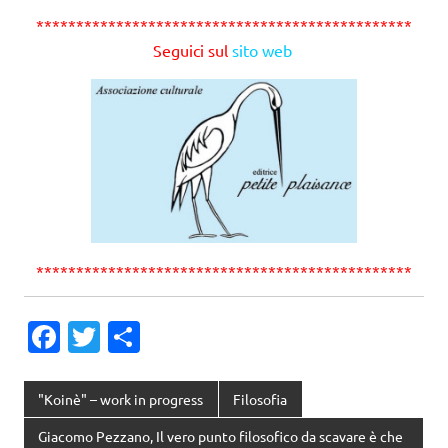
***********************************************
Seguici sul
sito web
***********************************************
Fa
T
C
c
w
o
e
it
n
"Koinè" – work in progress
Filosofia
b
te
di
Giacomo Pezzano, Il vero punto filosofico da scavare è che