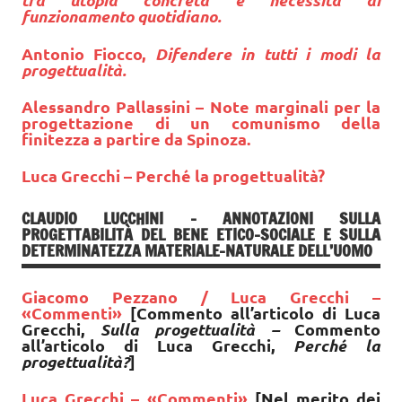
tra utopia concreta e necessità di
funzionamento quotidiano.
Antonio Fiocco,
Difendere in tutti i modi la
progettualità.
Alessandro Pallassini – Note marginali per la
progettazione di un comunismo della
finitezza a partire da Spinoza.
Luca Grecchi
– Perché la progettualità?
CLAUDIO LUCCHINI – ANNOTAZIONI SULLA
PROGETTABILITÀ DEL BENE ETICO-SOCIALE E SULLA
DETERMINATEZZA MATERIALE-NATURALE DELL’UOMO
Giacomo Pezzano
/ Luca Grecchi –
«Commenti»
[
Commento all’articolo di Luca
Grecchi,
Sulla progettualità –
Commento
all’articolo di Luca Grecchi,
Perché la
progettualità?
]
Luca Grecchi – «Commenti»
[Nel merito dei