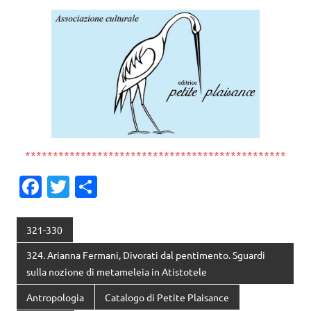
***********************************************
Fa
T
C
c
w
o
e
it
n
321-330
b
te
di
324. Arianna Fermani, Divorati dal pentimento. Sguardi
o
r
vi
sulla nozione di metameleia in Atistotele
o
di
Antropologia
Catalogo di Petite Plaisance