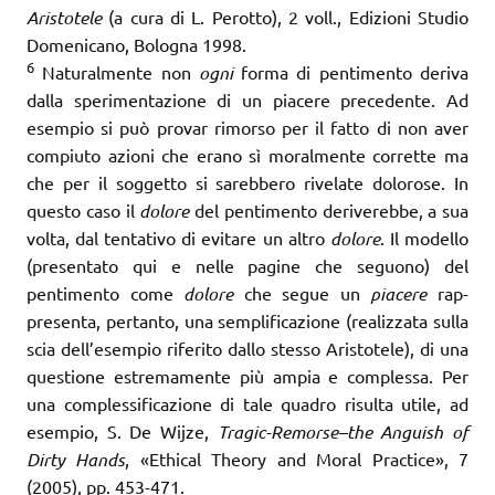
Aristotele
(a cura di L. Perotto), 2 voll., Edizioni Studio
Domenicano, Bologna 1998.
6
Naturalmente non
ogni
forma di pentimento deriva
dalla sperimentazione di un piacere precedente. Ad
esempio si può provar rimorso per il fatto di non aver
compiuto azioni che erano sì moralmente corrette ma
che per il soggetto si sarebbero rivelate dolorose. In
questo caso il
dolore
del pentimento deriverebbe, a sua
volta, dal tentativo di evitare un altro
dolore
. Il modello
(presentato qui e nelle pagine che seguono) del
pentimento come
dolore
che segue un
piacere
rap­
presenta, pertanto, una semplificazione (realizzata sulla
scia dell’esempio riferito dallo stesso Aristotele), di una
questione estremamente più ampia e complessa. Per
una complessificazione di tale quadro risulta utile, ad
esempio, S. De Wijze,
Tragic-Remorse–the Anguish of
Dirty Hands
, «Ethical Theory and Moral Practice», 7
(2005), pp. 453-471.