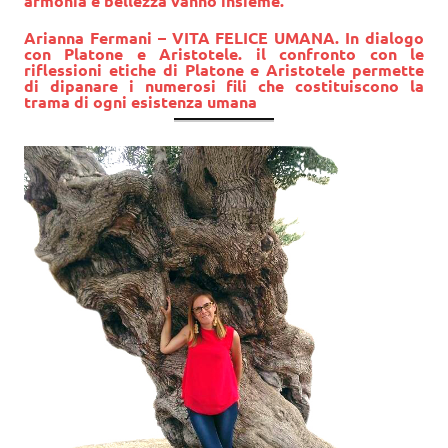
armonia e bellezza vanno insieme.
Arianna Fermani
– VITA FELICE UMANA. In dialogo
con Platone e Aristotele. il confronto con le
riflessioni etiche di Platone e Aristotele permette
di dipanare i numerosi fili che costituiscono la
trama di ogni esistenza umana