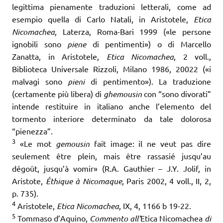
legittima pienamente traduzioni letterali, come ad
esempio quella di Carlo Natali, in Aristotele,
Etica
Nicomachea
, Laterza, Roma-Bari 1999 («le persone
ignobili sono
piene
di pentimenti») o di Marcello
Zanatta, in Aristotele,
Etica Nicomachea
, 2 voll.,
Biblioteca Universale Rizzoli, Milano 1986, 20022 («i
malvagi sono
pieni
di pentimento»). La traduzione
(certamente più libera) di
ghemousin
con “sono divorati”
intende restituire in italiano anche l’elemento del
tormento interiore determinato da tale dolorosa
“pienezza”.
3
«Le mot
gemousin
fait image: il ne veut pas dire
seulement être plein, mais être rassasié jusqu’au
dégoût, jusqu’à vomir» (R.A. Gauthier – J.Y. Jolif, in
Aristote,
Éthique à Nicomaque
, Paris 2002, 4 voll., II, 2,
p. 735).
4
Aristotele,
Etica Nicomachea
, IX, 4, 1166 b 19-22.
5
Tommaso d’Aquino,
Commento all’
Etica Nicomachea
di