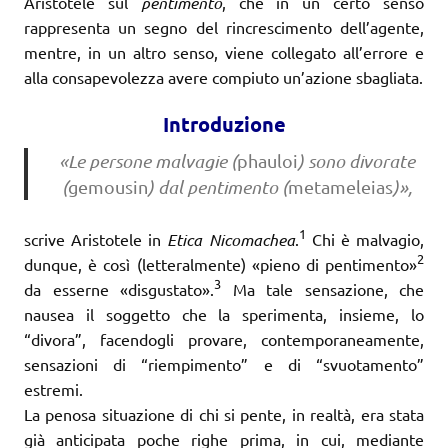
Aristotele sul
pentimento
, che in un certo senso
rappresenta un segno del rincrescimento dell’agente,
mentre, in un altro senso, viene collegato all’errore e
alla consapevolezza avere compiuto un’azione sbagliata.
Introduzione
«Le persone malvagie (
phauloi
) sono divorate
(
gemousin
) dal pentimento (
metameleias
)»,
1
scrive Aristotele in
Etica Nicomachea
.
Chi è malvagio,
2
dunque, è così (letteralmente) «pieno di pentimento»
3
da esserne «disgustato».
Ma tale sensazione, che
nausea il soggetto che la sperimenta, insieme, lo
“divora”, facendogli provare, contemporaneamente,
sensazioni di “riempimento” e di “svuotamento”
estremi.
La penosa situazione di chi si pente, in realtà, era stata
già anticipata poche righe prima, in cui, mediante