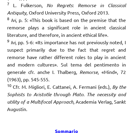
7
L. Fulkerson,
No Regrets
:
Remorse in Classical
Antiquity,
Oxford University Press, Oxford 2013.
8
Ivi
, p. 5: «This book is based on the premise that the
remorse plays a significant role in ancient classical
literature, and therefore, in ancient ethical life».
9
Ivi
, pp. 5-6: «Its importance has not previously noted, I
suspect primarily due to the fact that regret and
remorse have rather different roles to play in ancient
and modern cultures». Sul tema del pentimento in
generale cfr. anche I. Thalberg,
Remorse
, «Mind», 72
(1963), pp. 545-555.
10
Cfr. M. Migliori, E. Cattanei, A. Fermani (eds.),
By the
Sophists to Aristotle through Plato. The necessity and
utility of a Multifocal Approach
, Academia Verlag, Sankt
Augustin.
Sommario