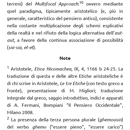
10
terreni) del
Multifocal Approach
:
ovvero mediante
quel paradigma, tipicamente aristotelico (e, più in
generale, caratteristico del pensiero antico), consistente
nella costante moltiplicazione degli schemi esplicativi
della realtà e nel rifiuto della logica alternativa dell’
aut-
aut
, a favore della continua associazione di possibilità
(
sia-sia, et-et
).
Note
1
Aristotele,
Etica Nicomachea
, IX, 4, 1166 b 24-25. La
traduzione di questa e delle altre Etiche aristoteliche è
di chi scrive in Aristotele,
Le tre Etiche
(con testo greco a
fronte), presentazione di M. Migliori; traduzione
integrale dal greco, saggio introduttivo, indici e apparati
di A. Fermani, Bompiani “Il Pensiero Occidentale”,
Milano 2008.
2
La presenza della terza persona plurale (
ghemousin
)
del verbo
ghemo
(“essere pieno”, “essere carico”)