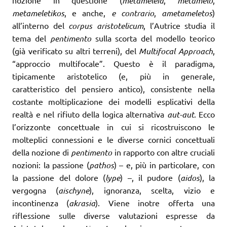
nozione in questione (
metameleia
,
metamelo
,
metameletikos
, e anche,
e contrario
,
ametameletos
)
all’interno del
corpus aristotelicum
, l’Autrice studia il
tema del
pentimento
sulla scorta del modello teorico
(già verificato su altri terreni), del
Multifocal Approach
,
“approccio multifocale”. Questo è il paradigma,
tipicamente aristotelico (e, più in generale,
caratteristico del pensiero antico), consistente nella
costante moltiplicazione dei modelli esplicativi della
realtà e nel rifiuto della logica alternativa
aut-aut
. Ecco
l’orizzonte concettuale in cui si ricostruiscono le
molteplici connessioni e le diverse cornici concettuali
della nozione di
pentimento
in rapporto con altre cruciali
nozioni: la passione (
pathos
) – e, più in particolare, con
la passione del dolore (
lype
) –, il pudore (
aidos
), la
vergogna (
aischyne
), ignoranza, scelta, vizio e
incontinenza (
akrasia
). Viene inotre offerta una
riflessione sulle diverse valutazioni espresse da