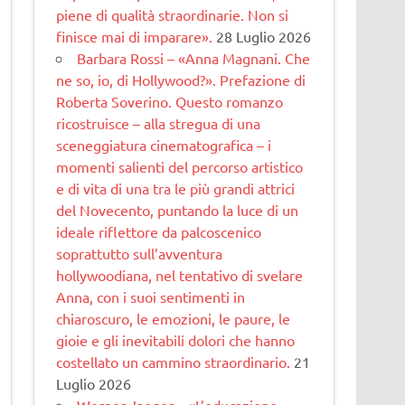
piene di qualità straordinarie. Non si
finisce mai di imparare».
28 Luglio 2026
Barbara Rossi – «Anna Magnani. Che
ne so, io, di Hollywood?». Prefazione di
Roberta Soverino. Questo romanzo
ricostruisce – alla stregua di una
sceneggiatura cinematogra­fica – i
momenti salienti del percorso artistico
e di vita di una tra le più grandi attrici
del Novecento, puntando la luce di un
ideale riflettore da palcoscenico
soprattutto sull’avventura
hollywoodiana, nel tentativo di svelare
Anna, con i suoi sentimenti in
chiaroscuro, le emozioni, le paure, le
gioie e gli inevitabili dolori che hanno
costellato un cammino straordinario.
21
Luglio 2026
Werner Jaeger – «L’educazione