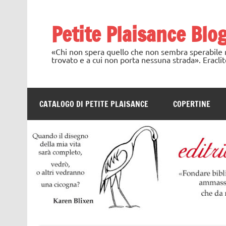
Skip
to
content
Petite Plaisance Blo
«Chi non spera quello che non sembra sperabile no
trovato e a cui non porta nessuna strada». Eraclit
CATALOGO DI PETITE PLAISANCE
COPERTINE