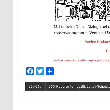
M. Ludovico Dolce, Dialogo nel q
conservar memoria, Venezia 15
Petite Plaisa
E-
Indice completo delle pagine pubblicat
Fa
T
C
c
w
o
e
it
n
350-360
350. Roberto Fumagalli, Carlo Michelsta
b
te
di
o
r
vi