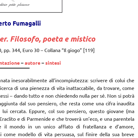
rto Fumagalli
r. Filosofo, poeta e mistico
pp. 344, Euro 30 – Collana “Il giogo” [119]
ntazione
–
autore
–
sintesi
ata inesorabilmente all’incompiutezza: scrivere di colui che
 ricerca di una pienezza di vita inattaccabile, da trovare, come
essi – dando tutto e non chiedendo nulla per sé. Non si potrà
aggiunta dal suo pensiero, che resta come una cifra inaudita
da lui cercata. Eppure, col suo pensiero, questo giovane (ma
di Eraclito e di Parmenide e che troverà un’eco, e una parentela
 il mondo in un unico afflato di fratellanza e d’amore,
si come modello di vita persuasa, sul finire della sua breve