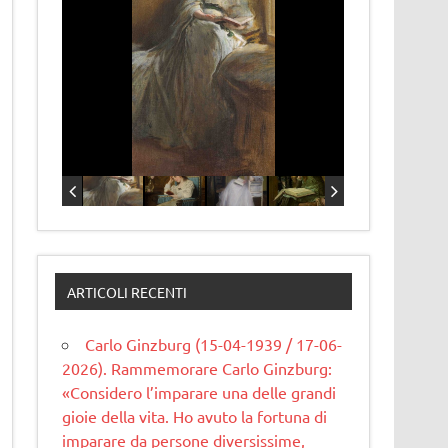
ARTICOLI RECENTI
Carlo Ginzburg (15-04-1939 / 17-06-
2026). Rammemorare Carlo Ginzburg:
«Considero l’imparare una delle grandi
gioie della vita. Ho avuto la fortuna di
imparare da persone diversissime,