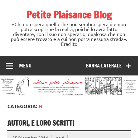
Skip
to
Petite Plaisance Blog
content
«Chi non spera quello che non sembra sperabile non
potrà scoprirne la realtà, poiché lo avrà fatto
diventare, con il suo non sperarlo, qualcosa che non
può essere trovato e a cui non porta nessuna strada».
Eraclito
MENU
BARRA LATERALE
CATEGORIA:
H
AUTORI, E LORO SCRITTI
25 Dicembre 2014
ppci