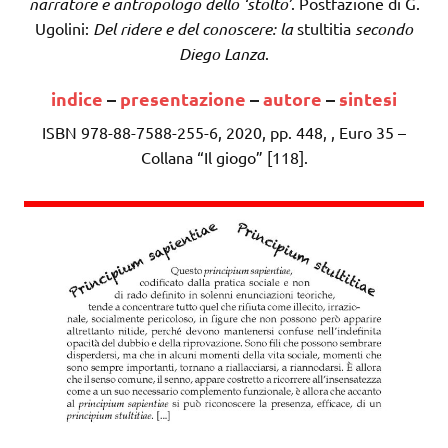
narratore e antropologo dello ‘stolto’
. Postfazione di G.
Ugolini:
Del ridere e del conoscere: la
stultitia
secondo
Diego Lanza
.
indice
–
presentazione
–
autore
–
sintesi
ISBN 978-88-7588-255-6, 2020, pp. 448, , Euro 35 –
Collana “Il giogo” [118].