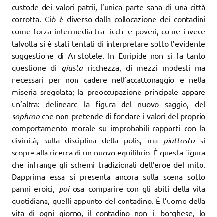
custode dei valori patrii, l’unica parte sana di una città
corrotta. Ciò è diverso dalla collocazione dei contadini
come forza intermedia tra ricchi e poveri, come invece
talvolta si è stati tentati di interpretare sotto l’evidente
suggestione di Aristotele. In Euripide non si fa tanto
questione di
giusta
ricchezza, di mezzi modesti ma
necessari per non cadere nell’accattonaggio e nella
miseria sregolata; la preoccupazione principale appare
un’altra: delineare la figura del nuovo saggio, del
sophron
che non pretende di fondare i valori del proprio
comportamento morale su improbabili rapporti con la
divinità, sulla disciplina della polis, ma
piuttosto
si
scopre alla ricerca di un nuovo equilibrio. È questa figura
che infrange gli schemi tradizionali dell’eroe del mito.
Dapprima essa si presenta ancora sulla scena sotto
panni eroici,
poi
osa comparire con gli abiti della vita
quotidiana, quelli appunto del contadino. È l’uomo della
vita di ogni giorno
,
il contadino non il borghese, lo