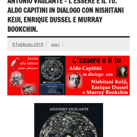
ANTONIO VIGILANTE – L’ESSERE E IL TU.
k
ALDO CAPITINI IN DIALOGO CON NISHITANI
KEIJI, ENRIQUE DUSSEL E MURRAY
BOOKCHIN.
9 Febbraio 2019
ppci