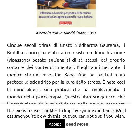
A scuola con la Mindfulness
, 2017
Cinque secoli prima di Cristo Siddhartha Gautama, il
Buddha storico, ha elaborato un sistema di meditazione
(vipassana) basato sull’analisi di sé stessi, del proprio
corpo e dei contenuti mentali. Negli anni Settanta il
medico statunitense Jon Kabat-Zinn ne ha tratto un
protocollo scientifico per la cura dello stress. È nata così
la mindfulness, una pratica che ha rivoluzionato il
mondo della psicoterapia. Questo libro suggerisce che
l’introduzione della mindfulness nelle scuole, associata
This website uses cookies to improve your experience. We'll
alla pratica occidentale del dialogo filosofico,
assume you're ok with this, but you can opt-out if you wish.
rappresenta l’occasione per un cambiamento di
Read More
Accept
paradigma in campo educativo. La mindfulness può