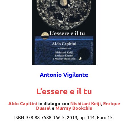
Antonio Vigilante
L’essere e il tu
Aldo Capitini
in dialogo con
Nishitani Keiji
,
Enrique
Dussel
e
Murray Bookchin
ISBN 978-88-7588-166-5, 2019, pp. 144, Euro 15.