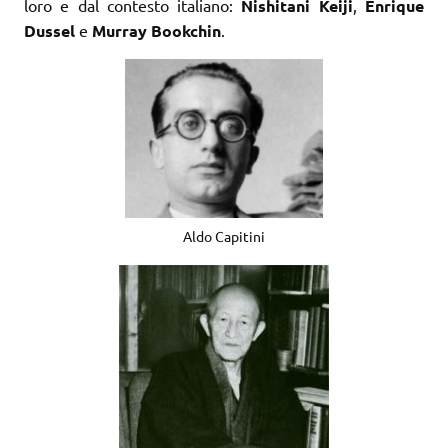
loro e dal contesto italiano:
Nishitani Keiji
,
Enrique
Dussel
e
Murray Bookchin
.
Aldo Capitini