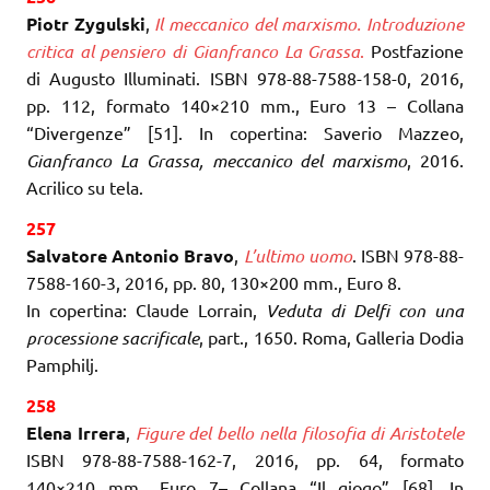
Piotr Zygulski
,
Il meccanico del marxismo. Introduzione
critica al pensiero di Gianfranco La Grassa
.
Postfazione
di Augusto Illuminati. ISBN 978-88-7588-158-0, 2016,
pp. 112, formato 140×210 mm., Euro 13 – Collana
“Divergenze” [51]. In copertina: Saverio Mazzeo,
Gianfranco La Grassa, meccanico del marxismo
, 2016.
Acrilico su tela.
257
Salvatore Antonio Bravo
,
L’ultimo uomo
. ISBN 978-88-
7588-160-3, 2016, pp. 80, 130×200 mm., Euro 8.
In copertina: Claude Lorrain,
Veduta di Delfi con una
processione sacrificale
, part., 1650. Roma, Galleria Dodia
Pamphilj.
258
Elena Irrera
,
Figure del bello nella filosofia di Aristotele
ISBN 978-88-7588-162-7, 2016, pp. 64, formato
140×210 mm., Euro 7– Collana “Il giogo” [68]. In