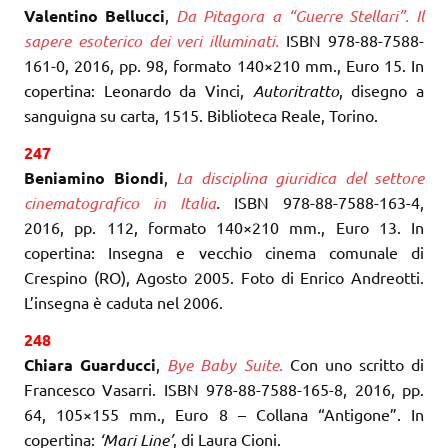
Valentino Bellucci
,
Da Pitagora a “Guerre Stellari”. Il
sapere esoterico dei veri illuminati.
ISBN 978-88-7588-
161-0, 2016, pp. 98, formato 140×210 mm., Euro 15. In
copertina: Leonardo da Vinci,
Autoritratto
, disegno a
sanguigna su carta, 1515. Biblioteca Reale, Torino.
247
Beniamino Biondi
,
La disciplina giuridica del settore
cinematografico in Italia
.
ISBN 978-88-7588-163-4,
2016, pp. 112, formato 140×210 mm., Euro 13. In
copertina: Insegna e vecchio cinema comunale di
Crespino (RO), Agosto 2005. Foto di Enrico Andreotti.
L’insegna è caduta nel 2006.
248
Chiara Guarducci
,
Bye Baby Suite
.
Con uno scritto di
Francesco Vasarri. ISBN 978-88-7588-165-8, 2016, pp.
64, 105×155 mm., Euro 8 – Collana “Antigone”. In
copertina:
‘Mari Line’
, di Laura Cioni.