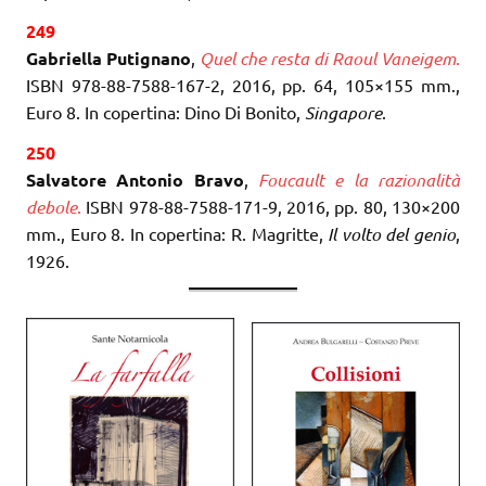
249
Gabriella Putignano
,
Quel che resta di Raoul Vaneigem
.
ISBN 978-88-7588-167-2, 2016, pp. 64, 105×155 mm.,
Euro 8. In copertina: Dino Di Bonito,
Singapore
.
250
Salvatore Antonio Bravo
,
Foucault e la razionalità
debole
.
ISBN 978-88-7588-171-9, 2016, pp. 80, 130×200
mm., Euro 8. In copertina: R. Magritte,
Il volto del genio
,
1926.