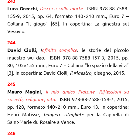
243
Luca Grecchi
,
Discorsi sulla morte.
ISBN 978-88-7588-
155-9, 2015, pp. 64, formato 140×210 mm., Euro 7 –
Collana “Il giogo” [65]. In copertina: La ginestra sul
Vesuvio.
244
David Ciolli
,
I
nfinito semplice
. le storie del piccolo
maestro wu dao
.
ISBN 978-88-7588-157-3, 2015, pp.
80, 105×155 mm., Euro 7 – Collana “lo spazio della vita”
[3]. In copertina: David Ciolli,
Il Maestro
, disegno, 2015.
245
Mauro Magini
,
Il mio amico Platone. Riflessioni su
società, religione, vita.
ISBN 978-88-7588-159-7, 2015,
pp. 128, formato 140×210 mm., Euro 13. In copertina:
Henri Matisse,
Tempere ritagliate
per la Cappella di
Saint-Marie du Rosaire a Vence.
246