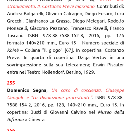
straniamento. II. Costanzo Preve marxiano
.
Contributi di:
Andrea Bulgarelli, Oliviero Calcagno, Diego Fusaro, Luca
Grecchi, Gianfranco La Grassa, Diego Melegari, Rodolfo
Monacelli, Giacomo Pezzano, Francesco Ravelli, Franco
Toscani. ISBN 978-88-7588-152-8, 2016, pp. 176
formato 140×210 mm., Euro 15 – Numero speciale di
Koinè
– Collana “Il giogo” [67]. In copertina: Costanzo
Preve. In quarta di copertina: Dziga Vertov in una
sovrimpressione sulla sua telecamera; Erwin Piscator
entra nel Teatro Nollendorf, Berlino, 1929.
255
Domenico Segna
,
Un caso di coscienza. Giuseppe
Gangale e “La Rivoluzione protestante”
. ISBN 978-88-
7588-154-2, 2016, pp. 128, 140×210 mm., Euro 15. In
copertina: Busti di Giovanni Calvino nel
Museo della
Riforma
a Ginevra.
256