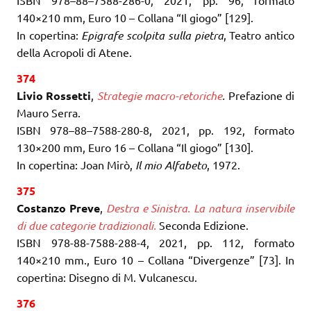
140×210 mm, Euro 10 – Collana “Il giogo” [129].
In copertina:
Epigrafe scolpita sulla pietra
, Teatro antico
della Acropoli di Atene.
374
Livio Rossetti
,
Strategie macro-retoriche
.
Prefazione di
Mauro Serra.
ISBN 978–88–7588-280-8, 2021, pp. 192, formato
130×200 mm, Euro 16 – Collana “Il giogo” [130].
In copertina: Joan Mirò,
Il mio Alfabeto
, 1972.
375
Costanzo Preve
,
Destra e Sinistra. La natura inservibile
di due categorie tradizionali.
Seconda Edizione.
ISBN 978-88-7588-288-4, 2021, pp. 112, formato
140×210 mm., Euro 10 – Collana “Divergenze” [73]. In
copertina: Disegno di M. Vulcanescu.
376