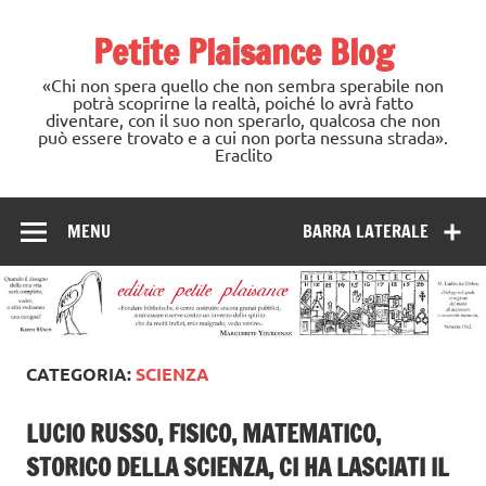
Skip
to
Petite Plaisance Blog
content
«Chi non spera quello che non sembra sperabile non
potrà scoprirne la realtà, poiché lo avrà fatto
diventare, con il suo non sperarlo, qualcosa che non
può essere trovato e a cui non porta nessuna strada».
Eraclito
MENU
BARRA LATERALE
CATEGORIA:
SCIENZA
LUCIO RUSSO, FISICO, MATEMATICO,
STORICO DELLA SCIENZA, CI HA LASCIATI IL