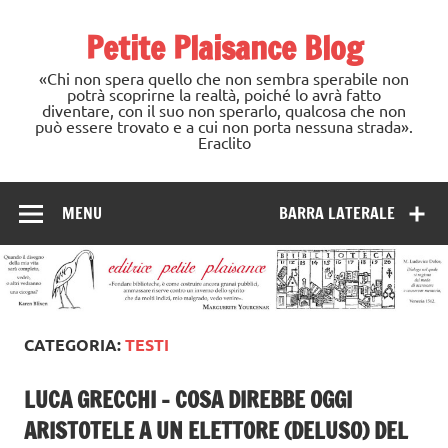
Skip
to
Petite Plaisance Blog
content
«Chi non spera quello che non sembra sperabile non
potrà scoprirne la realtà, poiché lo avrà fatto
diventare, con il suo non sperarlo, qualcosa che non
può essere trovato e a cui non porta nessuna strada».
Eraclito
MENU
BARRA LATERALE
CATEGORIA:
TESTI
LUCA GRECCHI – COSA DIREBBE OGGI
ARISTOTELE A UN ELETTORE (DELUSO) DEL