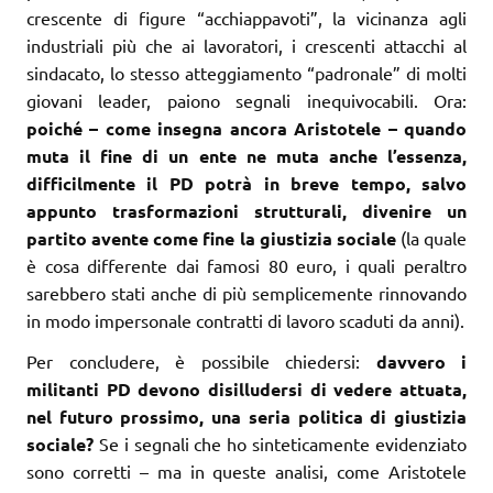
crescente di figure “acchiappavoti”, la vicinanza agli
industriali più che ai lavoratori, i crescenti attacchi al
sindacato, lo stesso atteggiamento “padronale” di molti
giovani leader, paiono segnali inequivocabili. Ora:
poiché – come insegna ancora Aristotele – quando
muta il fine di un ente ne muta anche l’essenza,
difficilmente il PD potrà in breve tempo, salvo
appunto trasformazioni strutturali, divenire un
partito avente come fine la giustizia sociale
(la quale
è cosa differente dai famosi 80 euro, i quali peraltro
sarebbero stati anche di più semplicemente rinnovando
in modo impersonale contratti di lavoro scaduti da anni).
Per concludere, è possibile chiedersi:
davvero i
militanti PD devono disilludersi di vedere attuata,
nel futuro prossimo, una seria politica di giustizia
sociale?
Se i segnali che ho sinteticamente evidenziato
sono corretti – ma in queste analisi, come Aristotele