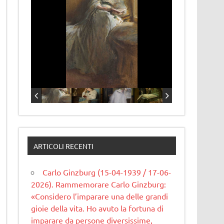
ARTICOLI RECENTI
Carlo Ginzburg (15-04-1939 / 17-06-
2026). Rammemorare Carlo Ginzburg:
«Considero l’imparare una delle grandi
gioie della vita. Ho avuto la fortuna di
imparare da persone diversissime,