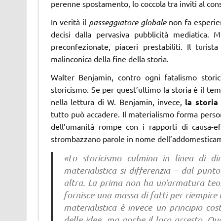
perenne spostamento, lo coccola tra inviti al con
In verità il
passeggiatore globale
non fa esperien
decisi dalla pervasiva pubblicità mediatica. 
preconfezionate, piaceri prestabiliti. Il turi
malinconica della fine della storia.
Walter Benjamin, contro ogni fatalismo storici
storicismo. Se per quest’ultimo la storia è il t
nella lettura di W. Benjamin, invece,
la storia
tutto può accadere. Il materialismo forma person
dell’umanità rompe con i rapporti di causa-ef
strombazzano parole in nome dell’addomesticam
«Lo storicismo culmina in linea di dir
materialistica si differenzia – dal pun
altra. La prima non ha un’armatura teore
fornisce una massa di fatti per riempire
materialistica è invece un principio co
delle idee, ma anche il loro arresto. Qu