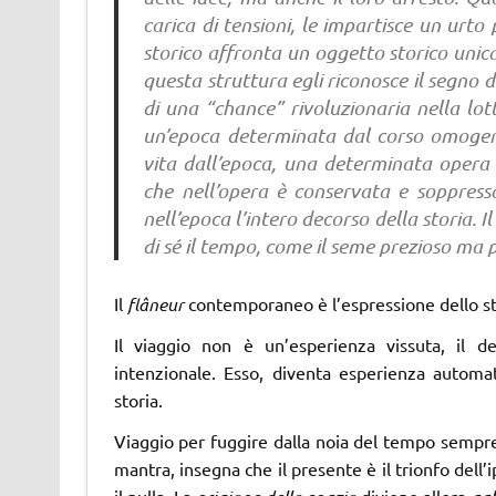
carica di tensioni, le impartisce un urto 
storico affronta un oggetto storico unic
questa struttura egli riconosce il segno d
di una “chance” rivoluzionaria nella lott
un’epoca determinata dal corso omogen
vita dall’epoca, una determinata opera d
che nell’opera è conservata e soppressa
nell’epoca l’intero decorso della storia.
di sé il tempo, come il seme prezioso ma 
Il
fl
â
neur
contemporaneo è l’espressione dello sto
Il viaggio non è un’esperienza vissuta, il de
intenzionale. Esso, diventa esperienza automat
storia.
Viaggio per fuggire dalla noia del tempo sempre 
mantra, insegna che il presente è il trionfo dell’
il nulla. La
diviene allora