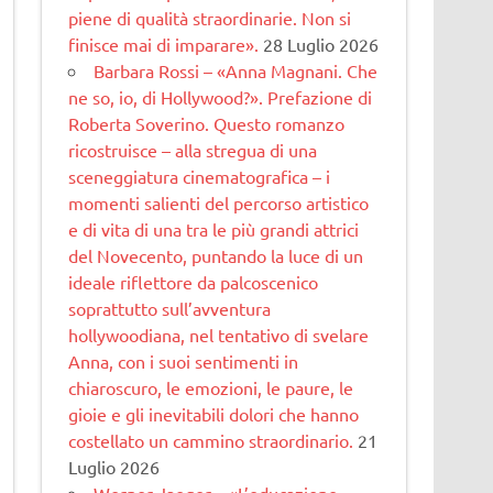
piene di qualità straordinarie. Non si
finisce mai di imparare».
28 Luglio 2026
Barbara Rossi – «Anna Magnani. Che
ne so, io, di Hollywood?». Prefazione di
Roberta Soverino. Questo romanzo
ricostruisce – alla stregua di una
sceneggiatura cinematogra­fica – i
momenti salienti del percorso artistico
e di vita di una tra le più grandi attrici
del Novecento, puntando la luce di un
ideale riflettore da palcoscenico
soprattutto sull’avventura
hollywoodiana, nel tentativo di svelare
Anna, con i suoi sentimenti in
chiaroscuro, le emozioni, le paure, le
gioie e gli inevitabili dolori che hanno
costellato un cammino straordinario.
21
Luglio 2026
Werner Jaeger – «L’educazione