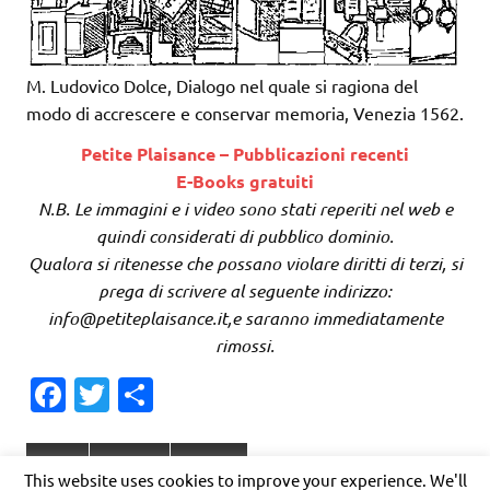
M. Ludovico Dolce, Dialogo nel quale si ragiona del
modo di accrescere e conservar memoria, Venezia 1562.
Petite Plaisance – Pubblicazioni recenti
E-Books gratuiti
N.B. Le immagini e i video sono stati reperiti nel web e
quindi considerati di pubblico dominio.
Qualora si ritenesse che possano violare diritti di terzi, si
prega di scrivere al seguente indirizzo:
info@petiteplaisance.it,e saranno immediatamente
rimossi.
Fa
T
C
c
w
o
e
it
n
Arte
pittura
Poesia
This website uses cookies to improve your experience. We'll