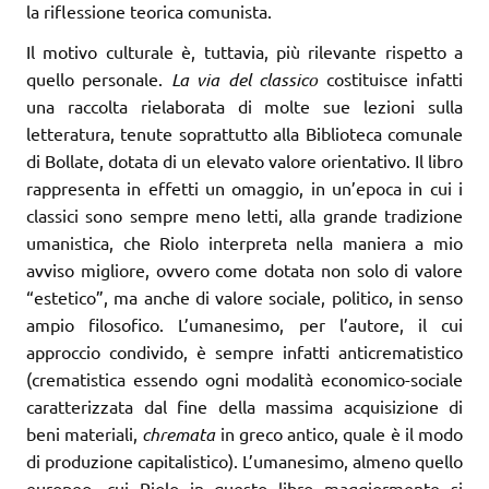
la riflessione teorica comunista.
Il motivo culturale è, tuttavia, più rilevante rispetto a
quello personale.
La via del classico
costituisce infatti
una raccolta rielaborata di molte sue lezioni sulla
letteratura, tenute soprattutto alla Biblioteca comunale
di Bollate, dotata di un elevato valore orientativo. Il libro
rappresenta in effetti un omaggio, in un’epoca in cui i
classici sono sempre meno letti, alla grande tradizione
umanistica, che Riolo interpreta nella maniera a mio
avviso migliore, ovvero come dotata non solo di valore
“estetico”, ma anche di valore sociale, politico, in senso
ampio filosofico. L’umanesimo, per l’autore, il cui
approccio condivido, è sempre infatti anticrematistico
(crematistica essendo ogni modalità economico-sociale
caratterizzata dal fine della massima acquisizione di
beni materiali,
chremata
in greco antico, quale è il modo
di produzione capitalistico). L’umanesimo, almeno quello
europeo, cui Riolo in questo libro maggiormente si