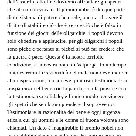
dell’assurdo, alla fine dovremo affrontare gli spettri
che abbiamo evocato. Il premio nobel è dunque parte
di un sistema di potere che crede, ancora, di avere il
diritto di stabilire ciò che è vero e ciò che è falso in
funzione dei giochi delle oligarchie, i popoli devono
solo obbedire e applaudire, per gli oligarchi i popoli
sono plebe e pertanto ai plebei si può far credere che
la guerra è pace. Questa è la nostra terribile
condizione, è la nostra notte di Valpurga. In un tempo
tanto estremo l’irrazionalità del male non deve indurci
alla disperazione, ma si deve, piuttosto testimoniare la
trasparenza del bene con la parola, con la prassi e con
la testimonianza solidale, è l’unico modo per vincere
gli spettri che sembrano prendere il sopravvento.
Testimoniare la razionalità del bene è oggi urgenza
etica a cui gli uomini e le donne di buona volontà sono
chiamati. Un dato è inaggirabile il premio nobel non
ha credibilità alcuna, è solo uno dei tanti premi con