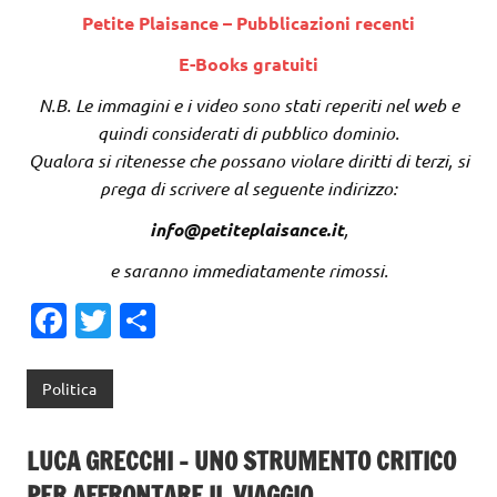
Petite Plaisance – Pubblicazioni recenti
E-Books gratuiti
N.B. Le immagini e i video sono stati reperiti nel web e
quindi considerati di pubblico dominio.
Qualora si ritenesse che possano violare diritti di terzi, si
prega di scrivere al seguente indirizzo:
info@petiteplaisance.it
,
e saranno immediatamente rimossi.
Fa
T
C
c
w
o
e
it
n
Politica
b
te
di
o
r
vi
LUCA GRECCHI – UNO STRUMENTO CRITICO
PER AFFRONTARE IL VIAGGIO