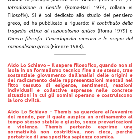
Intr
oduzione
a Gentile
(Roma-Bari 1974, collana «I
Filosofi»). Si è poi dedicato allo studio del pensiero
greco, ed ha pubblicato a riguardo:
Il
contributo
della
tragedia atti
c
a al razionalismo antico
(Roma 1979) e
Omero filosofo. L
‘e
nciclopedia omerica
e
le
origini del
razionali
smo greco
(Firenze 1983).
Aldo Lo Schiavo – Il sapere filosofico, quando non si
isola in un formalismo tecnico fine a se stesso, trae
sostanziale giovamento dall’analisi delle origini e
del radicamento delle rappresentazioni mentali nel
fitto tessuto di esigenze, sentimenti, reazioni
individuali e collettive espresse nelle concrete
situazioni in cui gli uomini operano e costruiscono
la loro civiltà.
Aldo Lo Schiavo – Themis sa guardare all’avvenire
del mondo, per il quale auspica un ordinamento al
tempo stesso stabile e giusto, senza prevaricazioni
e violenze. Themis pertanto esprime una
normatività non costrittiva, non cieca, perché
portatrice di una specifica sapienza cosmica.