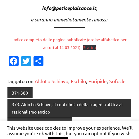
info@petiteplaisance.it
,
e saranno immediatamente rimossi.
Indice completo delle pagine pubblicate (ordine alfabetico per
autori al 14-03-2021)
Scarica
Fa
T
C
c
w
o
e
it
n
taggato con
AldoLo Schiavo
,
Eschilo
,
Euripide
,
Sofocle
b
te
di
371-380
o
r
vi
373. Aldo Lo Schiavo, Il contributo della tragedia attica al
o
di
razionalismo antico
k
Catalogo di Petite Plaisance
This website uses cookies to improve your experience. We'll
assume you're ok with this, but you can opt-out if you wish.