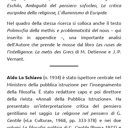
Eschilo
,
Ambiguità del pensiero sofocleo
,
La critica
euripidea della religione
,
L
’
illuminismo di Euripide
.
Nel quadro della stessa ricerca si colloca anche il testo
Polimorfia della
methis
e problematicità del
nous – qui
inserito in appendice –, una importante analisi
dell’Autore che prende le mosse dal libro
Les ruses de
l’intelligence. La metis des Grecs
di M. Detienne e J.-P.
Vernant.
Aldo Lo Schiavo
(n. 1934) è stato ispettore centrale nel
Ministero della pubblica istruzione per l’insegnamento
della filosofia. È stato redattore capo e poi direttore
della rivista «Annali della Pubblica Istruzione». Ha
presentato un’interpretazione critica del pensiero
gentiliano nel saggio
La
religione nel pensiero di
G.
Gentile
(«La Cultura», 1968, pp. 333-378) e nei due
volumi
La filosofia politica di
G.
Gentile
(Roma 1971) e