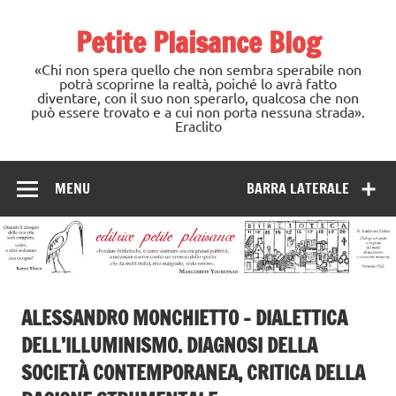
Skip
to
Petite Plaisance Blog
content
«Chi non spera quello che non sembra sperabile non
potrà scoprirne la realtà, poiché lo avrà fatto
diventare, con il suo non sperarlo, qualcosa che non
può essere trovato e a cui non porta nessuna strada».
Eraclito
MENU
BARRA LATERALE
ALESSANDRO MONCHIETTO – DIALETTICA
DELL’ILLUMINISMO. DIAGNOSI DELLA
SOCIETÀ CONTEMPORANEA, CRITICA DELLA