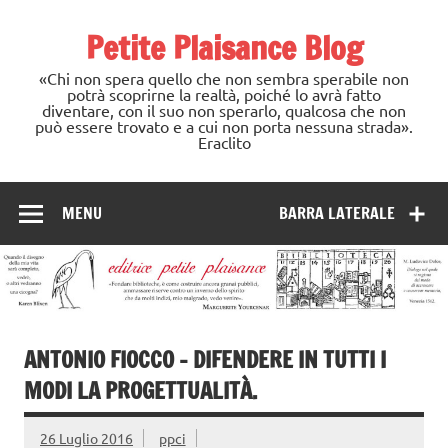
Skip
to
Petite Plaisance Blog
content
«Chi non spera quello che non sembra sperabile non
potrà scoprirne la realtà, poiché lo avrà fatto
diventare, con il suo non sperarlo, qualcosa che non
può essere trovato e a cui non porta nessuna strada».
Eraclito
MENU
BARRA LATERALE
ANTONIO FIOCCO – DIFENDERE IN TUTTI I
MODI LA PROGETTUALITÀ.
26 Luglio 2016
ppci