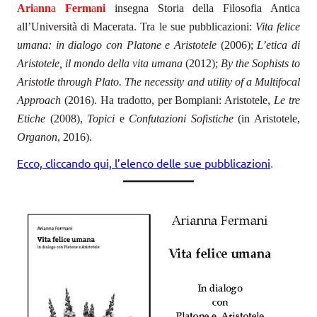
Ari
a
nn
a
Ferm
a
ni
insegna Storia della Filosofia Antica
all’Università di Macerata. Tra le sue pubblicazioni:
Vita felice
umana: in dialogo con Platone e Aristotele
(2006);
L’etica di
Aristotele, il mondo della vita umana
(2012);
By the Sophists to
Aristotle through Plato. The necessity and utility of a Multifocal
Approach
(2016). Ha tradotto, per Bompiani: Aristotele,
Le tre
Etiche
(2008),
Topici
e
Confutazioni Sofistiche
(in Aristotele,
Organon
, 2016).
Ecco, cliccando qui, l’elenco delle sue pubblicazioni
.