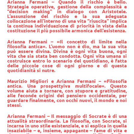
Arianna Fermani
– Quando il rischio è bello.
Strategie operative, gestione della complessità e
“decision making” in dialogo con Aristotele.
L’assunzione del rischio e la sua adeguata
collocazione all’interno di una vita “riuscita” implica
la continua individuazione di priorità in vista della
costituzione il più possibile armonica dell’esistenza.
Arianna Fermani
– «Il concetto di limite nella
filosofia antica». L’uomo non è dio, ma la sua vita
può essere divina. Divina è ogni vita buona, ogni
vita che sia stata ben condotta. Ogni vita umana si
costruisce entro lo scenario del quotidiano, è fatta
delle piccole cose di ogni giorno e di questa
quotidianità si nutre.
Maurizio Migliori e
Arianna Fermani
– «Filosofia
antica. Una prospettyiva multifocale». Questo
volume aiuta a tornare, con stupore e gratitudine,
alle feconde origini del pensiero occidentale, per
guardare finalmente, con occhi nuovi, il mondo e noi
stessi.
Arianna Fermani
– Il messaggio di Socrate è di una
attualità straordinaria. La filosofia, con Socrate, si
incarna in uno stile esistenziale, e si esplica in quella
insaziabile – e, insieme, appagante – fame di vita e