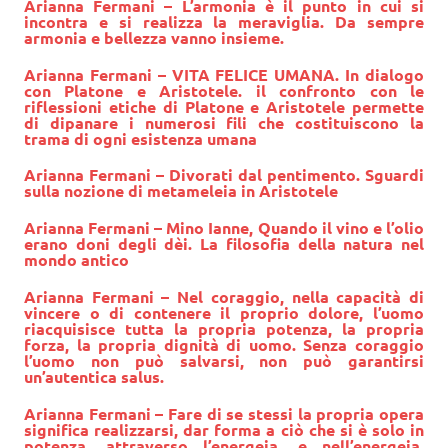
Arianna Fermani – L’armonia è il punto in cui si
incontra e si realizza la meraviglia. Da sempre
armonia e bellezza vanno insieme.
Arianna Fermani
– VITA FELICE UMANA. In dialogo
con Platone e Aristotele. il confronto con le
riflessioni etiche di Platone e Aristotele permette
di dipanare i numerosi fili che costituiscono la
trama di ogni esistenza umana
Arianna Fermani
– Divorati dal pentimento. Sguardi
sulla nozione di metameleia in Aristotele
Arianna Fermani – Mino Ianne, Quando il vino e l’olio
erano doni degli dèi. La filosofia della natura nel
mondo antico
Arianna Fermani
– Nel coraggio, nella capacità di
vincere o di contenere il proprio dolore, l’uomo
riacquisisce tutta la propria potenza, la propria
forza, la propria dignità di uomo. Senza coraggio
l’uomo non può salvarsi, non può garantirsi
un’autentica salus.
Arianna Fermani
– Fare di se stessi la propria opera
significa realizzarsi, dar forma a ciò che si è solo in
potenza. attraverso l’energeia, e nell’energeia,