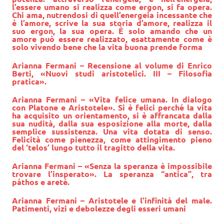
l’essere umano si realizza come ergon, si fa opera.
Chi ama, nutrendosi di quell’energeia incessante che
è l’amore, scrive la sua storia d’amore, realizza il
suo ergon, la sua opera. È solo amando che un
amore può essere realizzato, esattamente come è
solo vivendo bene che la vita buona prende forma
Arianna Fermani – Recensione al volume di Enrico
Berti, «Nuovi studi aristotelici. III – Filosofia
pratica».
Arianna Fermani – «Vita felice umana. In dialogo
con Platone e Aristotele». Si è felici perché la vita
ha acquisito un orientamento, si è affrancata dalla
sua nudità, dalla sua esposizione alla morte, dalla
semplice sussistenza. Una vita dotata di senso.
Felicità come pienezza, come attingimento pieno
del ‘telos’ lungo tutto il tragitto della vita.
Arianna Fermani – «Senza la speranza è impossibile
trovare l’insperato». La speranza “antica”, tra
páthos e areté.
Arianna Fermani
– Aristotele e l’infinità del male.
Patimenti, vizi e debolezze degli esseri umani