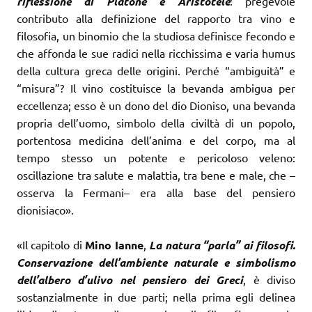
riflessione di Platone e Aristotele
: pregevole
contributo alla definizione del rapporto tra vino e
filosofia, un binomio che la studiosa definisce fecondo e
che affonda le sue radici nella ricchissima e varia humus
della cultura greca delle origini. Perché “ambiguità” e
“misura”? Il vino costituisce la bevanda ambigua per
eccellenza; esso è un dono del dio Dioniso, una bevanda
propria dell’uomo, simbolo della civiltà di un popolo,
portentosa medicina dell’anima e del corpo, ma al
tempo stesso un potente e pericoloso veleno:
oscillazione tra salute e malattia, tra bene e male, che –
osserva la Fermani– era alla base del pensiero
dionisiaco».
«Il capitolo di
Mino Ianne
,
La natura “parla” ai filosofi.
Conservazione dell’ambiente naturale e simbolismo
dell’albero d’ulivo nel pensiero dei Greci
, è diviso
sostanzialmente in due parti; nella prima egli delinea