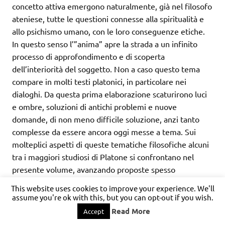
concetto attiva emergono naturalmente, già nel filosofo
ateniese, tutte le questioni connesse alla spiritualità e
allo psichismo umano, con le loro conseguenze etiche.
In questo senso l’”anima” apre la strada a un infinito
processo di approfondimento e di scoperta
dell’interiorità del soggetto. Non a caso questo tema
compare in molti testi platonici, in particolare nei
dialoghi. Da questa prima elaborazione scaturirono luci
e ombre, soluzioni di antichi problemi e nuove
domande, di non meno difficile soluzione, anzi tanto
complesse da essere ancora oggi messe a tema. Sui
molteplici aspetti di queste tematiche filosofiche alcuni
tra i maggiori studiosi di Platone si confrontano nel
presente volume, avanzando proposte spesso
assolutamente innovative, anche per quanto riguarda
This website uses cookies to improve your experience. We'll
l’utilizzo di testi sottovalutati, o addirittura quasi
assume you're ok with this, but you can opt-out if you wish.
ignorati dagli studi precedenti, con una dialettica che dà
Read More
Accept
modo al lettore sia di verificare la capacità ermeneutica