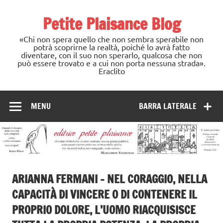
Skip
to
Petite Plaisance Blog
content
«Chi non spera quello che non sembra sperabile non
potrà scoprirne la realtà, poiché lo avrà fatto
diventare, con il suo non sperarlo, qualcosa che non
può essere trovato e a cui non porta nessuna strada».
Eraclito
MENU
BARRA LATERALE
ARIANNA FERMANI – NEL CORAGGIO, NELLA
CAPACITÀ DI VINCERE O DI CONTENERE IL
PROPRIO DOLORE, L’UOMO RIACQUISISCE