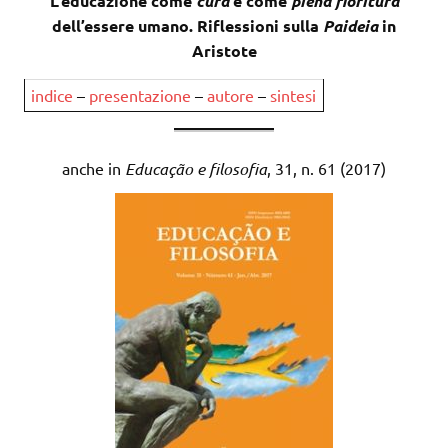
L’educazione come
cura
e come
piena fioritura
dell’essere umano. Riflessioni sulla
Paideia
in
Aristote
indice
–
presentazione
–
autore
–
sintesi
anche in
Educação e filosofia
, 31, n. 61 (2017)