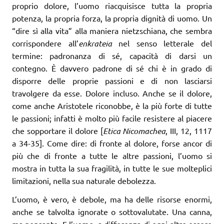
proprio dolore, l’uomo riacquisisce tutta la propria
potenza, la propria forza, la propria dignità di uomo. Un
“dire sì alla vita” alla maniera nietzschiana, che sembra
corrispondere all’
enkrateia
nel senso letterale del
termine: padronanza di sé, capacità di darsi un
contegno. È davvero padrone di sé chi è in grado di
disporre delle proprie passioni e di non lasciarsi
travolgere da esse. Dolore incluso. Anche se il dolore,
come anche Aristotele riconobbe, è la più forte di tutte
le passioni; infatti è molto più facile resistere al piacere
che sopportare il dolore [
Etica Nicomachea
, III, 12, 1117
a 34-35]. Come dire: di fronte al dolore, forse ancor di
più che di fronte a tutte le altre passioni, l’uomo si
mostra in tutta la sua fragilità, in tutte le sue molteplici
limitazioni, nella sua naturale debolezza.
L’uomo, è vero, è debole, ma ha delle risorse enormi,
anche se talvolta ignorate o sottovalutate. Una canna,
ma pensante. E l’uomo, a differenza di ogni altro essere