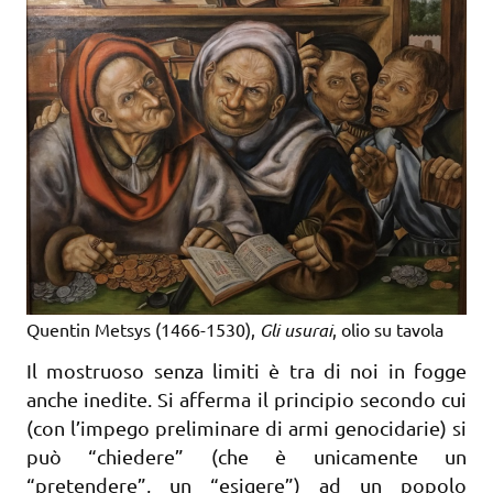
Quentin Metsys (1466-1530),
Gli usurai
, olio su tavola
Il mostruoso senza limiti è tra di noi in fogge
anche inedite. Si afferma il principio secondo cui
(con l’impego preliminare di armi genocidarie) si
può “chiedere” (che è unicamente un
“pretendere”, un “esigere”) ad un popolo