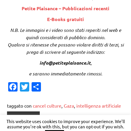
Petite Plaisance – Pubblicazioni recenti
E-Books gratuiti
N.B. Le immagini e i video sono stati reperiti nel web e
quindi considerati di pubblico dominio.
Qualora si ritenesse che possano violare diritti di terzi, si
prega di scrivere al seguente indirizzo:
info@petiteplaisance.it
,
e saranno immediatamente rimossi.
Fa
T
C
c
w
o
e
it
n
taggato con
cancel culture
,
Gaza
,
intelligenza artificiale
b
te
di
Antropologia
o
r
vi
This website uses cookies to improve your experience. We'll
assume you're ok with this, but you can opt-out if you wish.