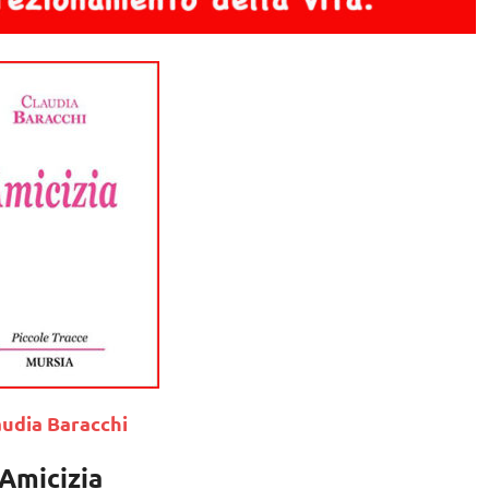
audia Baracchi
Amicizia