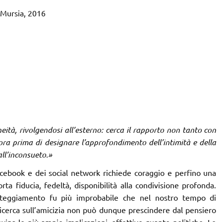
Mursia, 2016
neità, rivolgendosi all’esterno: cerca il rapporto non tanto con
ora prima di designare l’approfondimento dell’intimità e della
all’inconsueto.»
Facebook e dei social network richiede coraggio e perfino una
a fiducia, fedeltà, disponibilità alla condivisione profonda.
atteggiamento fu più improbabile che nel nostro tempo di
icerca sull’amicizia non può dunque prescindere dal pensiero
vina le più ampie implicazioni, affettive quanto politiche. Le