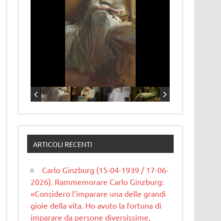
ARTICOLI RECENTI
Carlo Ginzburg (15-04-1939 / 17-06-
2026). Rammemorare Carlo Ginzburg:
«Considero l’imparare una delle grandi
gioie della vita. Ho avuto la fortuna di
imparare da persone diversissime,