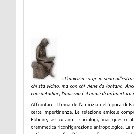
«L’amicizia sorge in seno all’estra
chi sta vicino, ma con chi viene da lontano. Anc
consuetudine, l’amicizia è il nome di un’apertura 
Affrontare il tema dell’amicizia nell’epoca di 
certa impertinenza. La relazione amicale comport
Ebbene, assicurano i sociologi, mai questo 
drammatica riconfigurazione antropologica. La r
antico: con profondità ineguagliata esso ne indo