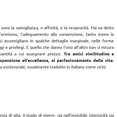
ia sono la somiglianza, o affinità, e la reciprocità. Ma va detto
nformismo, l’adeguamento alla convenzione, tanto meno la
 si assomigliano in qualche dettaglio marginale, nelle forme
ggi e privilegi. E quello che danno l’uno all’altro non si misura
uantità a cui assegnare prezzo.
Tra amici similitudine e
ropensione all’eccellenza, al perfezionamento della vita
:
ra esistenziale, usualmente tradotto in italiano come
virtù
.
a di vita, il modo di vivere, sia nell’invisibile interiorità sia