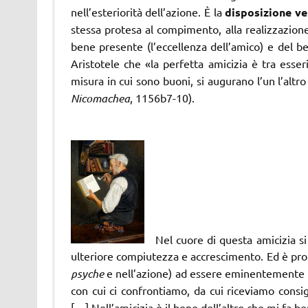
nell’esteriorità dell’azione. È la
disposizione v
stessa protesa al compimento, alla realizzazione 
bene presente (l’eccellenza dell’amico) e del 
Aristotele che «la perfetta amicizia è tra esseri
misura in cui sono buoni, si augurano l’un l’altro
Nicomachea
, 1156b7-10).
Nel cuore di questa amicizia si 
ulteriore compiutezza e accrescimento. Ed è prop
psyche
e nell’azione) ad essere eminentemente 
con cui ci confrontiamo, da cui riceviamo consigl
[…] Nell’amicizia è il bene dell’altro che mi fa b