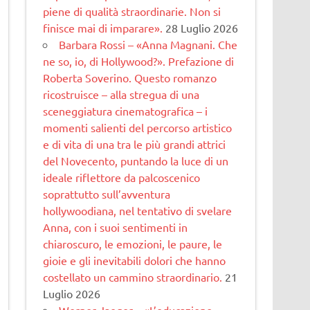
piene di qualità straordinarie. Non si
finisce mai di imparare».
28 Luglio 2026
Barbara Rossi – «Anna Magnani. Che
ne so, io, di Hollywood?». Prefazione di
Roberta Soverino. Questo romanzo
ricostruisce – alla stregua di una
sceneggiatura cinematogra­fica – i
momenti salienti del percorso artistico
e di vita di una tra le più grandi attrici
del Novecento, puntando la luce di un
ideale riflettore da palcoscenico
soprattutto sull’avventura
hollywoodiana, nel tentativo di svelare
Anna, con i suoi sentimenti in
chiaroscuro, le emozioni, le paure, le
gioie e gli inevitabili dolori che hanno
costellato un cammino straordinario.
21
Luglio 2026
Werner Jaeger – «L’educazione