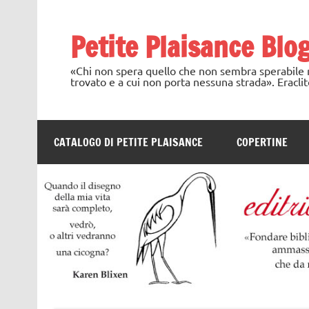
Skip
to
content
Petite Plaisance Blo
«Chi non spera quello che non sembra sperabile no
trovato e a cui non porta nessuna strada». Eraclit
CATALOGO DI PETITE PLAISANCE
COPERTINE