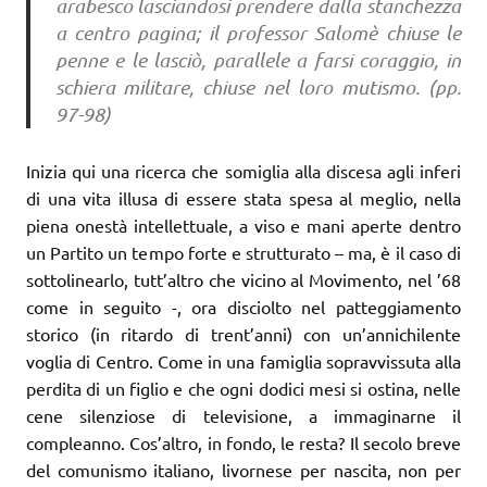
arabesco lasciandosi prendere dalla stanchezza
a centro pagina; il professor Salomè chiuse le
penne e le lasciò, parallele a farsi coraggio, in
schiera militare, chiuse nel loro mutismo. (pp.
97-98)
Inizia qui una ricerca che somiglia alla discesa agli inferi
di una vita illusa di essere stata spesa al meglio, nella
piena onestà intellettuale, a viso e mani aperte dentro
un Partito un tempo forte e strutturato – ma, è il caso di
sottolinearlo, tutt’altro che vicino al Movimento, nel ’68
come in seguito -, ora disciolto nel patteggiamento
storico (in ritardo di trent’anni) con un’annichilente
voglia di Centro. Come in una famiglia sopravvissuta alla
perdita di un figlio e che ogni dodici mesi si ostina, nelle
cene silenziose di televisione, a immaginarne il
compleanno. Cos’altro, in fondo, le resta? Il secolo breve
del comunismo italiano, livornese per nascita, non per