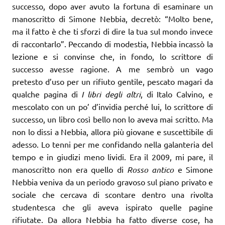
successo, dopo aver avuto la fortuna di esaminare un
manoscritto di Simone Nebbia, decretò: “Molto bene,
ma il fatto è che ti sforzi di dire la tua sul mondo invece
di raccontarlo”. Peccando di modestia, Nebbia incassò la
lezione e si convinse che, in fondo, lo scrittore di
successo avesse ragione. A me sembrò un vago
pretesto d’uso per un rifiuto gentile, pescato magari da
qualche pagina di
I libri degli altri
, di Italo Calvino, e
mescolato con un po’ d’invidia perché lui, lo scrittore di
successo, un libro così bello non lo aveva mai scritto. Ma
non lo dissi a Nebbia, allora più giovane e suscettibile di
adesso. Lo tenni per me confidando nella galanteria del
tempo e in giudizi meno lividi. Era il 2009, mi pare, il
manoscritto non era quello di
Rosso
antico
e Simone
Nebbia veniva da un periodo gravoso sul piano privato e
sociale che cercava di scontare dentro una rivolta
studentesca che gli aveva ispirato quelle pagine
rifiutate. Da allora Nebbia ha fatto diverse cose, ha