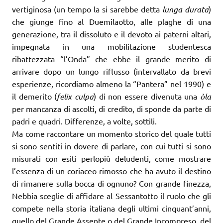
vertiginosa (un tempo la si sarebbe detta
lunga durata
)
che giunge fino al Duemilaotto, alle plaghe di una
generazione, tra il dissoluto e il devoto ai paterni altari,
impegnata in una mobilitazione studentesca
ribattezzata “l’Onda” che ebbe il grande merito di
arrivare dopo un lungo riflusso (intervallato da brevi
esperienze, ricordiamo almeno la “Pantera” nel 1990) e
il demerito (
felix culpa
) di non essere divenuta una
òla
per mancanza di ascolti, di credito, di sponde da parte di
padri e quadri. Differenze, a volte, sottili.
Ma come raccontare un momento storico del quale tutti
si sono sentiti in dovere di parlare, con cui tutti si sono
misurati con esiti perlopiù deludenti, come mostrare
l’essenza di un coriaceo rimosso che ha avuto il destino
di rimanere sulla bocca di ognuno? Con grande finezza,
Nebbia sceglie di affidare al Sessantotto il ruolo che gli
compete nella storia italiana degli ultimi cinquant’anni,
quello del Grande Assente o del Grande Incompreso, del