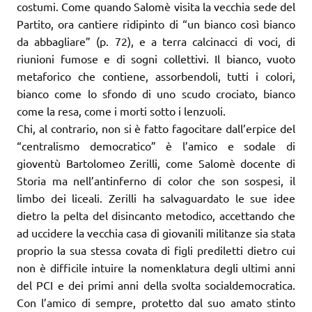
costumi. Come quando Salomè visita la vecchia sede del
Partito, ora cantiere ridipinto di “un bianco così bianco
da abbagliare” (p. 72), e a terra calcinacci di voci, di
riunioni fumose e di sogni collettivi. Il bianco, vuoto
metaforico che contiene, assorbendoli, tutti i colori,
bianco come lo sfondo di uno scudo crociato, bianco
come la resa, come i morti sotto i lenzuoli.
Chi, al contrario, non si è fatto fagocitare dall’erpice del
“centralismo democratico” è l’amico e sodale di
gioventù Bartolomeo Zerilli, come Salomè docente di
Storia ma nell’antinferno di color che son sospesi, il
limbo dei liceali. Zerilli ha salvaguardato le sue idee
dietro la pelta del disincanto metodico, accettando che
ad uccidere la vecchia casa di giovanili militanze sia stata
proprio la sua stessa covata di figli prediletti dietro cui
non è difficile intuire la nomenklatura degli ultimi anni
del PCI e dei primi anni della svolta socialdemocratica.
Con l’amico di sempre, protetto dal suo amato stinto