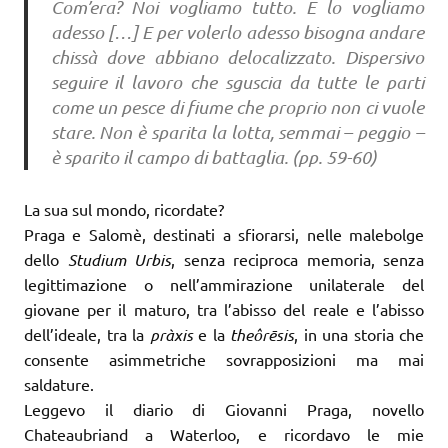
Com’era? Noi vogliamo tutto. E lo vogliamo
adesso […] E per volerlo adesso bisogna andare
chissà dove abbiano delocalizzato. Dispersivo
seguire il lavoro che sguscia da tutte le parti
come un pesce di fiume che proprio non ci vuole
stare. Non è sparita la lotta, semmai – peggio –
è sparito il campo di battaglia. (pp. 59-60)
La sua sul mondo, ricordate?
Praga e Salomè, destinati a sfiorarsi, nelle malebolge
dello
Studium
Urbis
, senza reciproca memoria, senza
legittimazione o nell’ammirazione unilaterale del
giovane per il maturo, tra l’abisso del reale e l’abisso
dell’ideale, tra la
pràxis
e la
theôrēsis
, in una storia che
consente asimmetriche sovrapposizioni ma mai
saldature.
Leggevo il diario di Giovanni Praga, novello
Chateaubriand a Waterloo, e ricordavo le mie