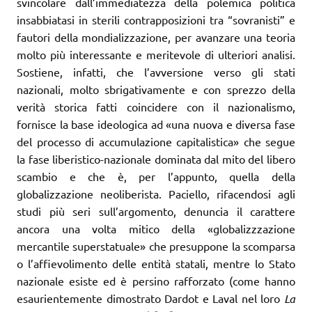
svincolare dall’immediatezza della polemica politica
insabbiatasi in sterili contrapposizioni tra “sovranisti” e
fautori della mondializzazione, per avanzare una teoria
molto più interessante e meritevole di ulteriori analisi.
Sostiene, infatti, che l’avversione verso gli stati
nazionali, molto sbrigativamente e con sprezzo della
verità storica fatti coincidere con il nazionalismo,
fornisce la base ideologica ad «una nuova e diversa fase
del processo di accumulazione capitalistica» che segue
la fase liberistico-nazionale dominata dal mito del libero
scambio e che è, per l’appunto, quella della
globalizzazione neoliberista. Paciello, rifacendosi agli
studi più seri sull’argomento, denuncia il carattere
ancora una volta mitico della «globalizzzazione
mercantile superstatuale» che presuppone la scomparsa
o l’affievolimento delle entità statali, mentre lo Stato
nazionale esiste ed è persino rafforzato (come hanno
esaurientemente dimostrato Dardot e Laval nel loro
La