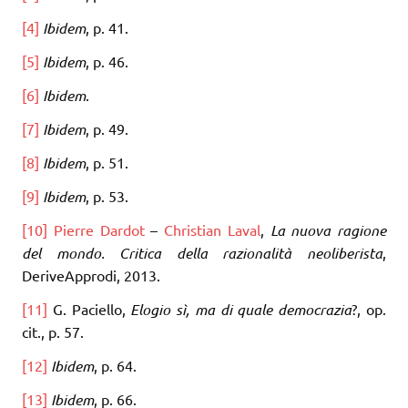
[4]
Ibidem
, p. 41.
[5]
Ibidem
, p. 46.
[6]
Ibidem
.
[7]
Ibidem
, p. 49.
[8]
Ibidem
, p. 51.
[9]
Ibidem
, p. 53.
[10]
Pierre Dardot
–
Christian Laval
,
La nuova ragione
del mondo. Critica della razionalità neoliberista
,
DeriveApprodi, 2013.
[11]
G. Paciello,
Elogio sì, ma di quale democrazia
?, op.
cit., p. 57.
[12]
Ibidem
, p. 64.
[13]
Ibidem
, p. 66.