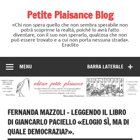
Skip
to
Petite Plaisance Blog
content
«Chi non spera quello che non sembra sperabile non
potrà scoprirne la realtà, poiché lo avrà fatto
diventare, con il suo non sperarlo, qualcosa che non
può essere trovato e a cui non porta nessuna strada».
Eraclito
MENU
BARRA LATERALE
FERNANDA MAZZOLI – LEGGENDO IL LIBRO
DI GIANCARLO PACIELLO «ELOGIO SÌ, MA DI
QUALE DEMOCRAZIA?».