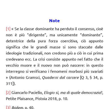
Note
[1]
« Se la classe dominante ha perduto il consenso, cioè
non è più “dirigente”, ma unicamente “dominante”,
detentrice della pura forza coercitiva, ciò appunto
significa che le grandi masse si sono staccate dalle
ideologie tradizionali, non credono più a ciò in cui prima
credevano ecc. La crisi consiste appunto nel fatto che il
vecchio muore e il nuovo non può nascere: in questo
interregno si verificano i fenomeni morbosi più svariati
» (Antonio Gramsci,
Quaderni dal carcere
[Q 3, § 34, p.
311]).
[2]
Giancarlo Paciello,
Elogio sì, ma di quale democrazia
?,
Petite Plaisance, Pistoia 2018, p. 10.
[3]
Ibidem
, p. 40.