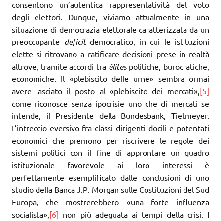
consentono un’autentica rappresentatività del voto
degli elettori. Dunque, viviamo attualmente in una
situazione di democrazia elettorale caratterizzata da un
preoccupante
deficit
democratico, in cui le istituzioni
elette si ritrovano a ratificare decisioni prese in realtà
altrove, tramite accordi tra
élites
politiche, burocratiche,
economiche. Il «plebiscito delle urne» sembra ormai
avere lasciato il posto al «plebiscito dei mercati»,
[5]
come riconosce senza ipocrisie uno che di mercati se
intende, il Presidente della Bundesbank, Tietmeyer.
L’intreccio eversivo fra classi dirigenti docili e potentati
economici che premono per riscrivere le regole dei
sistemi politici con il fine di approntare un quadro
istituzionale favorevole ai loro interessi è
perfettamente esemplificato dalle conclusioni di uno
studio della Banca J.P. Morgan sulle Costituzioni del Sud
Europa, che mostrerebbero «una forte influenza
socialista»,
[6]
non più adeguata ai tempi della crisi. I