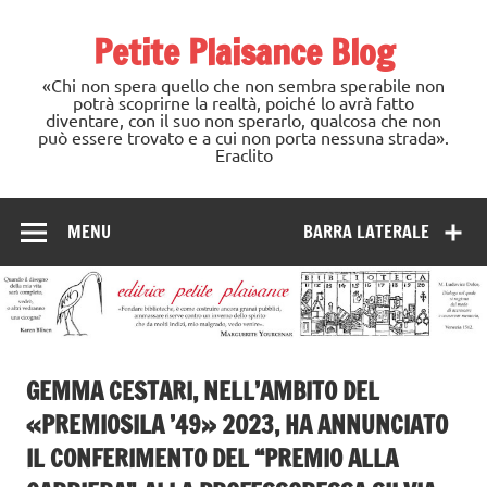
Skip
to
Petite Plaisance Blog
content
«Chi non spera quello che non sembra sperabile non
potrà scoprirne la realtà, poiché lo avrà fatto
diventare, con il suo non sperarlo, qualcosa che non
può essere trovato e a cui non porta nessuna strada».
Eraclito
MENU
BARRA LATERALE
GEMMA CESTARI, NELL’AMBITO DEL
«PREMIOSILA ’49» 2023, HA ANNUNCIATO
IL CONFERIMENTO DEL “PREMIO ALLA