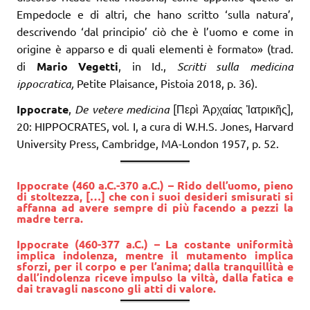
Empedocle e di altri, che hano scritto ‘sulla natura’,
descrivendo ‘dal principio’ ciò che è l’uomo e come in
origine è apparso e di quali elementi è formato» (trad.
di
Mario Vegetti
, in Id.,
Scritti sulla medicina
ippocratica,
Petite Plaisance, Pistoia 2018, p. 36).
Ippocrate
,
De vetere medicina
[
Περὶ Ἀρχαίας Ἰατρικῆς
],
20: HIPPOCRATES, vol. I, a cura di W.H.S. Jones, Harvard
University Press, Cambridge, MA-London 1957, p. 52.
Ippocrate (460 a.C.-370 a.C.) – Rido dell’uomo, pieno
di stoltezza, […] che con i suoi desideri smisurati si
affanna ad avere sempre di più facendo a pezzi la
madre terra.
Ippocrate (460-377 a.C.) – La costante uniformità
implica indolenza, mentre il mutamento implica
sforzi, per il corpo e per l’anima; dalla tranquillità e
dall’indolenza riceve impulso la viltà, dalla fatica e
dai travagli nascono gli atti di valore.