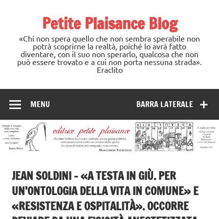
Skip
to
Petite Plaisance Blog
content
«Chi non spera quello che non sembra sperabile non
potrà scoprirne la realtà, poiché lo avrà fatto
diventare, con il suo non sperarlo, qualcosa che non
può essere trovato e a cui non porta nessuna strada».
Eraclito
MENU
BARRA LATERALE
JEAN SOLDINI – «A TESTA IN GIÙ. PER
UN’ONTOLOGIA DELLA VITA IN COMUNE» E
«RESISTENZA E OSPITALITÀ». OCCORRE