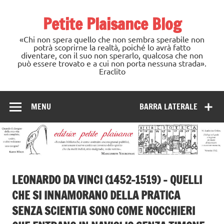
Skip
to
Petite Plaisance Blog
content
«Chi non spera quello che non sembra sperabile non
potrà scoprirne la realtà, poiché lo avrà fatto
diventare, con il suo non sperarlo, qualcosa che non
può essere trovato e a cui non porta nessuna strada».
Eraclito
MENU
BARRA LATERALE
LEONARDO DA VINCI (1452-1519) – QUELLI
CHE SI INNAMORANO DELLA PRATICA
SENZA SCIENTIA SONO COME NOCCHIERI