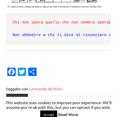
Chi non spera quello che non sembra sperabil
Non obbedire a chi ti dice di rinunziare all
Fa
T
C
c
w
o
e
it
n
taggato con
Leonardo da Vinci
b
te
di
Filosofia
This website uses cookies to improve your experience. We'll
o
r
vi
assume you're ok with this, but you can opt-out if you wish.
o
di
Read More
Accept
WordPress Theme: Dynamic News by ThemeZee.