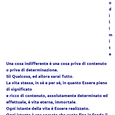
o
d
i
l
i
m
i
t
e
Una cosa indifferente è una cosa priva di contenuto
o priva di determinazione.
Sii Qualcosa, ed allora sarai Tutto
.
La vita stessa, in sé e per sé, in quanto Essere pieno
di significato
e ricco di contenuto, assolutamente determinato ed
effettuale, è vita eterna, immortale
.
Ogni istante della vita è Essere realizzato.
Ogni istante è una sorsata che vuota fino in fondo il