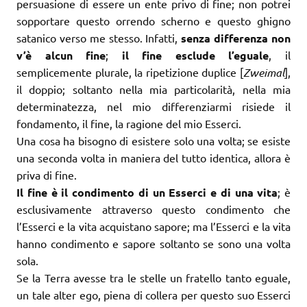
persuasione di essere un ente privo di fine; non potrei
sopportare questo orrendo scherno e questo ghigno
satanico verso me stesso. Infatti,
senza differenza non
v’è alcun fine
;
il fine esclude l’eguale
, il
semplicemente plurale, la ripetizione duplice [
Zweimal
],
il doppio; soltanto nella mia particolarità, nella mia
determinatezza, nel mio differenziarmi risiede il
fondamento, il fine, la ragione del mio Esserci.
Una cosa ha bisogno di esistere solo una volta; se esiste
una seconda volta in maniera del tutto identica, allora è
priva di fine.
Il fine è il condimento di un Esserci e di una vita
; è
esclusivamente attraverso questo condimento che
l’Esserci e la vita acquistano sapore; ma l’Esserci e la vita
hanno condimento e sapore soltanto se sono una volta
sola.
Se la Terra avesse tra le stelle un fratello tanto eguale,
un tale alter ego, piena di collera per questo suo Esserci