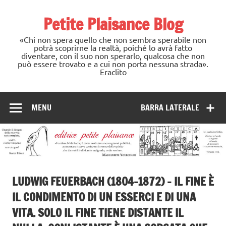
Skip
to
Petite Plaisance Blog
content
«Chi non spera quello che non sembra sperabile non
potrà scoprirne la realtà, poiché lo avrà fatto
diventare, con il suo non sperarlo, qualcosa che non
può essere trovato e a cui non porta nessuna strada».
Eraclito
MENU
BARRA LATERALE
LUDWIG FEUERBACH (1804-1872) – IL FINE È
IL CONDIMENTO DI UN ESSERCI E DI UNA
VITA. SOLO IL FINE TIENE DISTANTE IL