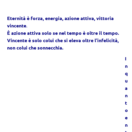
Eternità è forza, energia, azione attiva, vittoria
vincente
.
È azione attiva solo se nel tempo è oltre il tempo.
Vincente è solo colui che si eleva oltre l’infelicità,
non colui che sonnecchia.
I
n
q
u
a
n
t
o
e
n