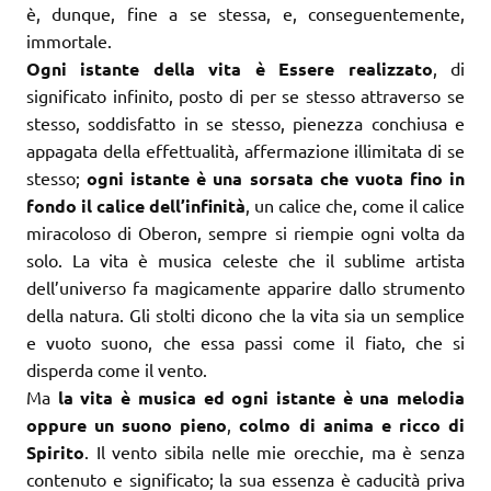
è, dunque, fine a se stessa, e, conseguentemente,
immortale.
Ogni istante della vita è Essere realizzato
, di
significato infinito, posto di per se stesso attraverso se
stesso, soddisfatto in se stesso, pienezza conchiusa e
appagata della effettualità, affermazione illimitata di se
stesso;
ogni istante è una sorsata che vuota fino in
fondo il calice dell’infinità
, un calice che, come il calice
miracoloso di Oberon, sempre si riempie ogni volta da
solo. La vita è musica celeste che il sublime artista
dell’universo fa magicamente apparire dallo strumento
della natura. Gli stolti dicono che la vita sia un semplice
e vuoto suono, che essa passi come il fiato, che si
disperda come il vento.
Ma
la vita è musica ed ogni istante è una melodia
oppure un suono pieno
,
colmo di anima e ricco di
Spirito
. Il vento sibila nelle mie orecchie, ma è senza
contenuto e significato; la sua essenza è caducità priva