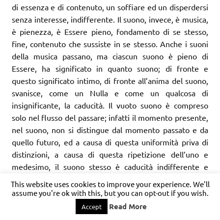
di essenza e di contenuto, un soffiare ed un disperdersi
senza interesse, indifferente. Il suono, invece, è musica,
è pienezza, è Essere pieno, fondamento di se stesso,
fine, contenuto che sussiste in se stesso. Anche i suoni
della musica passano, ma ciascun suono è pieno di
Essere, ha significato in quanto suono; di fronte e
questo significato intimo, di fronte all’anima del suono,
svanisce, come un Nulla e come un qualcosa di
insignificante, la caducità. Il vuoto suono è compreso
solo nel flusso del passare; infatti il momento presente,
nel suono, non si distingue dal momento passato e da
quello futuro, ed a causa di questa uniformità priva di
distinzioni, a causa di questa ripetizione dell’uno e
medesimo, il suono stesso è caducità indifferente e
finitudine. Al contrario, il suono in quanto istante pieno,
This website uses cookies to improve your experience. We'll
colmo di contenuto, è un momento temporale
assume you're ok with this, but you can opt-out if you wish.
determinato, differenziato; questa pienezza, questo
Read More
Accept
contenuto, è il suo fine ed il suo significato; con questa