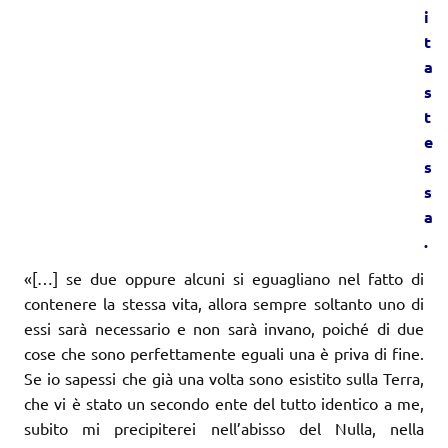
i
t
a
s
t
e
s
s
a
.
«[…] se due oppure alcuni si eguagliano nel fatto di
contenere la stessa vita, allora sempre soltanto uno di
essi sarà necessario e non sarà invano, poiché di due
cose che sono perfettamente eguali una è priva di fine.
Se io sapessi che già una volta sono esistito sulla Terra,
che vi è stato un secondo ente del tutto identico a me,
subito mi precipiterei nell’abisso del Nulla, nella