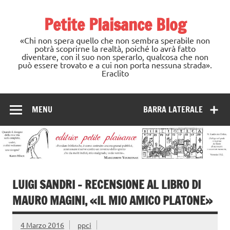
Skip
to
Petite Plaisance Blog
content
«Chi non spera quello che non sembra sperabile non
potrà scoprirne la realtà, poiché lo avrà fatto
diventare, con il suo non sperarlo, qualcosa che non
può essere trovato e a cui non porta nessuna strada».
Eraclito
MENU
BARRA LATERALE
LUIGI SANDRI – RECENSIONE AL LIBRO DI
MAURO MAGINI, «IL MIO AMICO PLATONE»
4 Marzo 2016
ppci