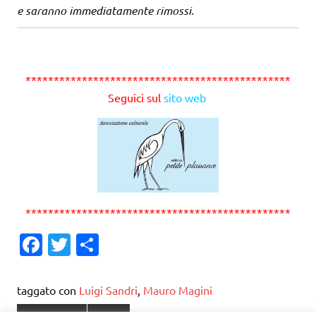
e saranno immediatamente rimossi.
***********************************************
Seguici sul
sito web
***********************************************
Fa
T
C
c
w
o
e
it
n
taggato con
Luigi Sandri
,
Mauro Magini
b
te
di