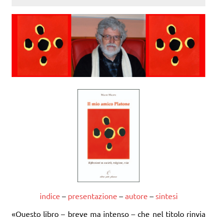
indice
–
presentazione
–
autore
–
sintesi
«Questo libro – breve ma intenso – che nel titolo rinvia