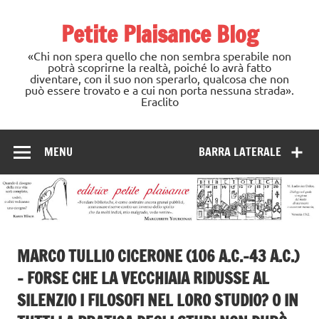
Skip
to
Petite Plaisance Blog
content
«Chi non spera quello che non sembra sperabile non
potrà scoprirne la realtà, poiché lo avrà fatto
diventare, con il suo non sperarlo, qualcosa che non
può essere trovato e a cui non porta nessuna strada».
Eraclito
MENU
BARRA LATERALE
MARCO TULLIO CICERONE (106 A.C.-43 A.C.)
– FORSE CHE LA VECCHIAIA RIDUSSE AL
SILENZIO I FILOSOFI NEL LORO STUDIO? O IN