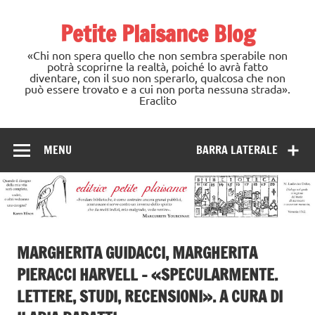
Skip
to
Petite Plaisance Blog
content
«Chi non spera quello che non sembra sperabile non
potrà scoprirne la realtà, poiché lo avrà fatto
diventare, con il suo non sperarlo, qualcosa che non
può essere trovato e a cui non porta nessuna strada».
Eraclito
MENU
BARRA LATERALE
MARGHERITA GUIDACCI, MARGHERITA
PIERACCI HARVELL – «SPECULARMENTE.
LETTERE, STUDI, RECENSIONI». A CURA DI