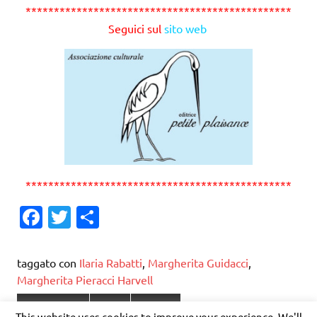
***********************************************
Seguici sul
sito web
***********************************************
Fa
T
C
c
w
o
e
it
n
taggato con
Ilaria Rabatti
,
Margherita Guidacci
,
b
te
di
Margherita Pieracci Harvell
o
r
vi
Letteratura
Libri
Poesia
This website uses cookies to improve your experience. We'll