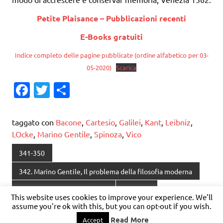
Petite Plaisance – Pubblicazioni recenti
E-Books gratuiti
Indice completo delle pagine pubblicate (ordine alfabetico per 03-
05-2020)
Scarica
Fa
T
C
c
w
o
e
it
n
taggato con
Bacone
,
Cartesio
,
Galilei
,
Kant
,
Leibniz
,
b
te
di
LOcke
,
Marino Gentile
,
Spinoza
,
Vico
o
r
vi
341-350
o
di
342. Marino Gentile, Il problema della filosofia moderna
k
Catalogo di Petite Plaisance
Filosofia
This website uses cookies to improve your experience. We'll
assume you're ok with this, but you can opt-out if you wish.
Read More
Accept
WordPress Theme: Dynamic News by ThemeZee.