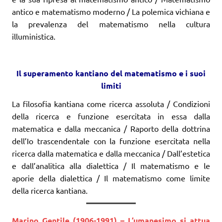
antico e matematismo moderno / La polemica vichiana e
la prevalenza del matematismo nella cultura
illuministica.
I
l supe
r
amento kantiano del matematismo e i suoi
limiti
La filosofia kantiana come ricerca assoluta / Condizioni
della ricerca e funzione esercitata in essa dalla
matematica e dalla meccanica / Raporto della dottrina
dell’Io tra­scendentale con la funzione esercitata nella
ricerca dalla matematica e dalla meccanica / Dall’estetica
e dall’analitica alla dialettica / Il matematismo e le
aporie della dialettica / Il matematismo come limite
della ricerca kantiana.
Marino Gentile (1906-1991) – L’umanesimo si attua