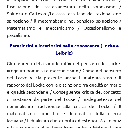
Risoluzione del cartesianesimo nello spinozismo /
Spinoza e Cartesio /Le caratteristiche del razionalismo
spinoziano / Il matematismo nel pensiero spinoziano /
Matematismo e meccanicismo / Occasionalismo e
pascalismo.
E
ste
r
io
r
ità e inte
r
io
r
ità nella conoscenza (
L
ocke e
L
ei
b
niz)
Gli elementi della «modernità» nel pensiero del Locke:
«regnum hominis» e meccanici­smo / Come nel pensiero
del Locke vi sia presente anche il matematismo / Il
rapporto del Locke con la distinzione fra qualità primarie
e qualità secondarie / Conseguente critica del concetto
di sostanza da parte del Locke / Inadeguatezza del
nominalismo tradizionale alla critica del Locke / Il
matematismo come limite dommatico della ricerca
lockiana / Il dualismo d’interiorità ed esteriorità / Leibniz
e la sua ripresa al matema­tismo antico / Matematismo