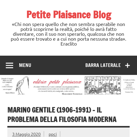
Skip
to
Petite Plaisance Blog
content
«Chi non spera quello che non sembra sperabile non
potrà scoprirne la realtà, poiché lo avrà fatto
diventare, con il suo non sperarlo, qualcosa che non
può essere trovato e a cui non porta nessuna strada».
Eraclito
MENU
BARRA LATERALE
MARINO GENTILE (1906-1991) – IL
PROBLEMA DELLA FILOSOFIA MODERNA
3 Maggio 2020
ppci