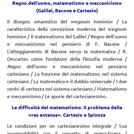
Regno dell’uomo, matematismo e meccanicismo
(
G
alilei, Bacone e
C
a
r
tesio)
Il disegno umanistico del «regnum hominis» / La
caratteristica della concezione moderna del «regnum
hominis» / Il matematismo del Galilei / Regno dell’uomo
e meccanicismo nel pensiero di F. Bacone /
L’atteggiamento di Bacone verso la matematica / R.
Descartes come fondatore della filosofia moderna /
Regno dell’uomo
e meccanicismo nel pensiero
cartesiano / La funzione del matematismo nel sistema
cartesiano / La matematica e il dubbio universale / I due
centri di certezza nel sistema cartesiano / Matematismo
e meccanicismo / Le aporie del cartesianesimo.
L
e difficoltà del matematismo.
I
l p
r
o
b
lema della
«
r
es extensa».
C
a
r
tesio e
S
pinoza
Le condizioni per un cartesianesimo integrale / Sua
incompatibilità con il concetto di anima-forma /