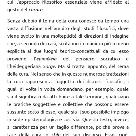
cui l’approccio filosofico essenziale viene affidato al
gesto del
curare
.
Senza dubbio il tema della cura conosce da tempo una
vasta diffusione nell’ambito degli studi filosofici, dove
viene svolto in una molteplicità di direzioni di indagine
che, a seconda dei casi, si rifanno in maniera più o meno
esplicita ai due luoghi teorico-concettuali da cui esso
proviene: l’
epiméleia
del pensiero socratico e
l’heideggeriana
Sorge
. Ma si tratta, appunto, del tema
della cura. Nel senso che in queste numerose trattazioni
la cura rappresenta l’oggetto dei discorsi filosofici, i
quali di volta in volta domandano, per esempio, quale
sia il significato da attribuire a tale termine, quali siano
le pratiche soggettive e collettive che possono essere
sussunte sotto di esso, quale sia il suo possibile impiego
in sede epistemologica e così via. Questo testo, invece,
si caratterizza per un taglio differente, poiché prova a
fare della cura lo
stile
del suo discorso. Esso, cioè,