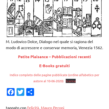
M. Ludovico Dolce, Dialogo nel quale si ragiona del
modo di accrescere e conservar memoria, Venezia 1562.
Petite Plaisance – Pubblicazioni recenti
E-Books gratuiti
Indice completo delle pagine pubblicate (ordine alfabetico per
autore al 10-06-2020)
Scarica
Fa
T
C
c
w
o
e
it
n
taggato con
felicità
,
Mauro Peroni