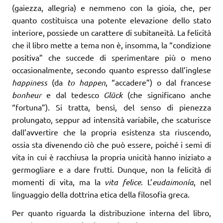
(gaiezza, allegria) e nemmeno con la gioia, che, per
quanto costituisca una potente elevazione dello stato
interiore, possiede un carattere di subitaneità. La felicità
che il libro mette a tema non è, insomma, la “condizione
positiva” che succede di sperimentare più o meno
occasionalmente, secondo quanto espresso dall’inglese
happiness
(da
to happen
, “accadere”) o dal francese
bonheur
e dal tedesco
Glück
(che significano anche
“fortuna”). Si tratta, bensì, del senso di pienezza
prolungato, seppur ad intensità variabile, che scaturisce
dall’avvertire che la propria esistenza sta riuscendo,
ossia sta divenendo ciò che può essere, poiché i semi di
vita in cui è racchiusa la propria unicità hanno iniziato a
germogliare e a dare frutti. Dunque, non la felicità di
momenti di vita, ma la
vita felice
. L’
eudaimonía
, nel
linguaggio della dottrina etica della filosofia greca.
Per quanto riguarda la distribuzione interna del libro,