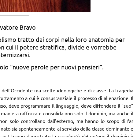
lvatore Bravo
lismo tratto dai corpi nella loro anatomia per
on cui il potere stratifica, divide e vorrebbe
ternizzarsi.
colo “nuove parole per nuovi pensieri”.
 dell’Occidente ma scelte ideologiche e di classe. La tragedia
uttamento a cui è consustanziale il processo di alienazione. Il
tesso, deve programmare il linguaggio, deve diffondere il “suo”
 tal maniera rafforza e consolida non solo il dominio, ma anche il
non solo controllano dall’esterno, ma hanno lo scopo di far
minato sia spontaneamente al servizio della classe dominante e
ucault hanno dimostrato la
circolarità del potere
: il dominio è