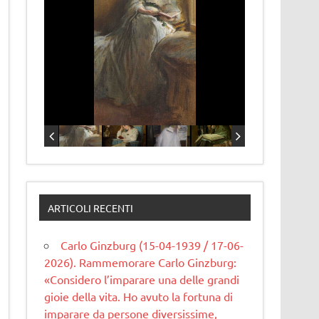
ARTICOLI RECENTI
Carlo Ginzburg (15-04-1939 / 17-06-
2026). Rammemorare Carlo Ginzburg:
«Considero l’imparare una delle grandi
gioie della vita. Ho avuto la fortuna di
imparare da persone diversissime,