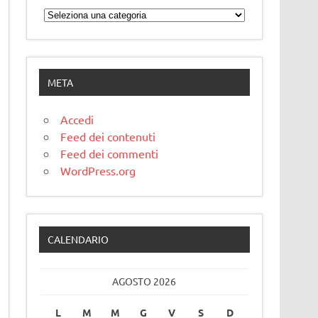
Categorie
META
Accedi
Feed dei contenuti
Feed dei commenti
WordPress.org
CALENDARIO
AGOSTO 2026
L
M
M
G
V
S
D