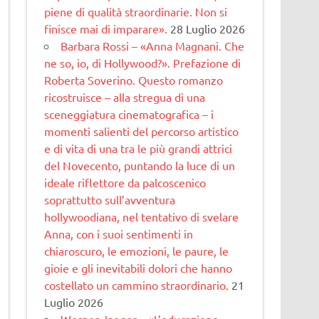
piene di qualità straordinarie. Non si
finisce mai di imparare».
28 Luglio 2026
Barbara Rossi – «Anna Magnani. Che
ne so, io, di Hollywood?». Prefazione di
Roberta Soverino. Questo romanzo
ricostruisce – alla stregua di una
sceneggiatura cinematogra­fica – i
momenti salienti del percorso artistico
e di vita di una tra le più grandi attrici
del Novecento, puntando la luce di un
ideale riflettore da palcoscenico
soprattutto sull’avventura
hollywoodiana, nel tentativo di svelare
Anna, con i suoi sentimenti in
chiaroscuro, le emozioni, le paure, le
gioie e gli inevitabili dolori che hanno
costellato un cammino straordinario.
21
Luglio 2026
Werner Jaeger – «L’educazione