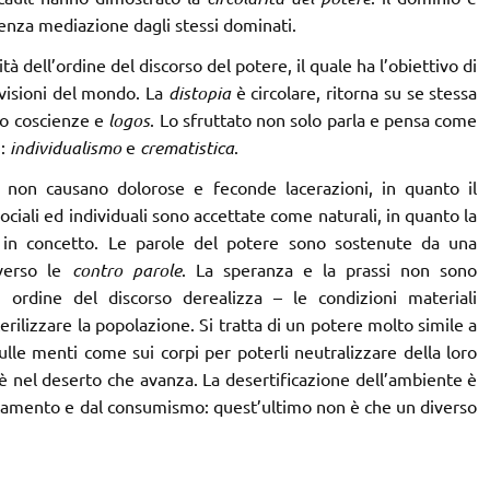
senza mediazione dagli stessi dominati.
tà dell’ordine del discorso del potere, il quale ha l’obiettivo di
 visioni del mondo. La
distopia
è circolare, ritorna su se stessa
no coscienze e
logos
. Lo sfruttato non solo parla e pensa come
i:
individualismo
e
crematistica
.
ni non causano dolorose e feconde lacerazioni, in quanto il
ciali ed individuali sono accettate come naturali, in quanto la
 in concetto. Le parole del potere sono sostenute da una
verso le
contro parole
. La speranza e la prassi non sono
 ordine del discorso derealizza – le condizioni materiali
erilizzare la popolazione. Si tratta di un potere molto simile a
ulle menti come sui corpi per poterli neutralizzare della loro
 nel deserto che avanza. La desertificazione dell’ambiente è
uttamento e dal consumismo: quest’ultimo non è che un diverso