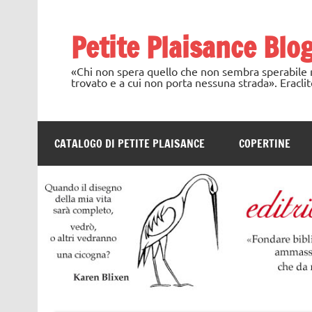
Skip
to
content
Petite Plaisance Blo
«Chi non spera quello che non sembra sperabile no
trovato e a cui non porta nessuna strada». Eraclit
CATALOGO DI PETITE PLAISANCE
COPERTINE