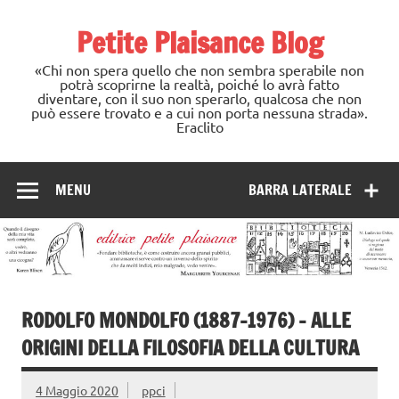
Skip
to
Petite Plaisance Blog
content
«Chi non spera quello che non sembra sperabile non
potrà scoprirne la realtà, poiché lo avrà fatto
diventare, con il suo non sperarlo, qualcosa che non
può essere trovato e a cui non porta nessuna strada».
Eraclito
MENU
BARRA LATERALE
RODOLFO MONDOLFO (1887-1976) – ALLE
ORIGINI DELLA FILOSOFIA DELLA CULTURA
4 Maggio 2020
ppci