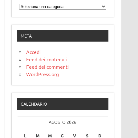
Categorie
META
Accedi
Feed dei contenuti
Feed dei commenti
WordPress.org
CALENDARIO
AGOSTO 2026
L
M
M
G
V
S
D