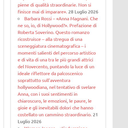
piene di qualità straordinarie. Non si
finisce mai di imparare».
28 Luglio 2026
Barbara Rossi – «Anna Magnani. Che
ne so, io, di Hollywood?». Prefazione di
Roberta Soverino. Questo romanzo
ricostruisce – alla stregua di una
sceneggiatura cinematogra­fica – i
momenti salienti del percorso artistico
e di vita di una tra le più grandi attrici
del Novecento, puntando la luce di un
ideale riflettore da palcoscenico
soprattutto sull’avventura
hollywoodiana, nel tentativo di svelare
Anna, con i suoi sentimenti in
chiaroscuro, le emozioni, le paure, le
gioie e gli inevitabili dolori che hanno
costellato un cammino straordinario.
21
Luglio 2026
Werner Jaeger – «L’educazione