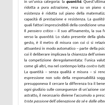
in un’unica categoria: la
quantità
. Quest’ultim
ridotta a pura astrazione, resa su un piano o
esistenza è ridotta sul piano della matematizz
capacità di prestazione e resistenza. La
qualità
quali fattori imprescindibili della condizione uma
Il
pensiero critico
– il suo affinamento, la sua f
verso la
quantità
. Lo stato presente della glob
gesto, è il metro di misura con cui ci si rel
attuantesi in modo automatico – parte della psiche
cui il deliberare implicava la chiarezza dell’univ
la competizione deregolamentata: l’unica valu
come gli altri, ma nel contempo lotta
contro tutt
La quantità – senza qualità e misura – si rend
espressione non solo della responsabilità sog
presupponeva il cercare la differenza tra il bene
ogni giudizio sulle conseguenze di un’azione com
astratto, il necessario diviene l’accumulo a pres
triste passione
dell’
alienazione da sé
e
dalle alte