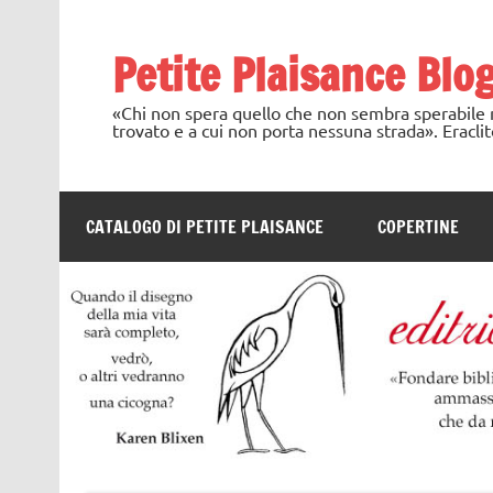
Skip
to
content
Petite Plaisance Blo
«Chi non spera quello che non sembra sperabile no
trovato e a cui non porta nessuna strada». Eraclit
CATALOGO DI PETITE PLAISANCE
COPERTINE