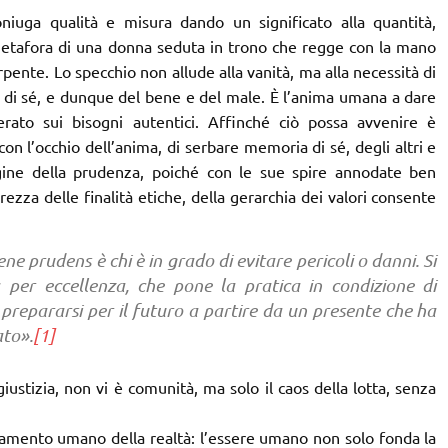
oniuga qualità e misura dando un significato alla quantità,
metafora di una donna seduta in trono che regge con la mano
pente. Lo specchio non allude alla vanità, ma alla necessità di
 di sé, e dunque del bene e del male. È l’anima umana a dare
rato sui bisogni autentici. Affinché ciò possa avvenire è
con l’occhio dell’anima, di serbare memoria di sé, degli altri e
gine della prudenza, poiché con le sue spire annodate ben
zza delle finalità etiche, della gerarchia dei valori consente
ene prudens è chi è in grado di evitare pericoli o danni. Si
a per eccellenza, che pone la pratica in condizione di
 prepararsi per il futuro a partire da un presente che ha
ato».
[1]
iustizia, non vi è comunità, ma solo il caos della lotta, senza
damento umano della realtà: l’essere umano non solo fonda la