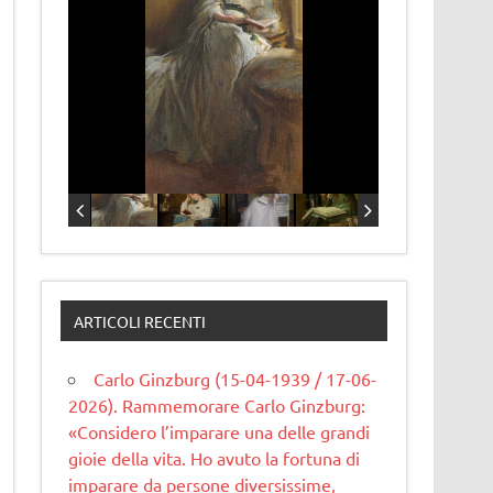
ARTICOLI RECENTI
Carlo Ginzburg (15-04-1939 / 17-06-
2026). Rammemorare Carlo Ginzburg:
«Considero l’imparare una delle grandi
gioie della vita. Ho avuto la fortuna di
imparare da persone diversissime,