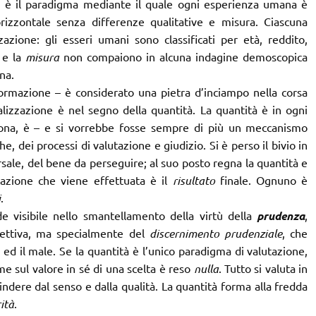
a è il paradigma mediante il quale ogni esperienza umana è
rizzontale senza differenze qualitative e misura. Ciascuna
azione: gli esseri umani sono classificati per età, reddito,
e la
misura
non compaiono in alcuna indagine demoscopica
na.
ormazione – è considerato una pietra d’inciampo nella corsa
alizzazione è nel segno della quantità. La quantità è in ogni
aziona, è – e si vorrebbe fosse sempre di più un meccanismo
, dei processi di valutazione e giudizio. Si è perso il bivio in
ersale, del bene da perseguire; al suo posto regna la quantità e
tazione che viene effettuata è il
risultato
finale. Ognuno è
i
.
e visibile nello smantellamento della virtù della
prudenza
,
gettiva, ma specialmente del
discernimento prudenziale
, che
 ed il male. Se la quantità è l’unico paradigma di valutazione,
e sul valore in sé di una scelta è reso
nulla
. Tutto si valuta in
cindere dal senso e dalla qualità. La quantità forma alla fredda
rità
.