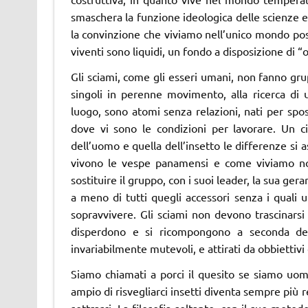
smaschera la funzione ideologica delle scienze e c
la convinzione che viviamo nell’unico mondo poss
viventi sono liquidi, un fondo a disposizione di “
Gli sciami, come gli esseri umani, non fanno gru
singoli in perenne movimento, alla ricerca di
luogo, sono atomi senza relazioni, nati per spost
dove vi sono le condizioni per lavorare. Un c
dell’uomo e quella dell’insetto le differenze si 
vivono le vespe panamensi e come viviamo noi
sostituire il gruppo, con i suoi leader, la sua ge
a meno di tutti quegli accessori senza i quali
sopravvivere. Gli sciami non devono trascinarsi
disperdono e si ricompongono a seconda dei c
invariabilmente mutevoli, e attirati da obbietti
Siamo chiamati a porci il quesito se siamo uom
ampio di risvegliarci insetti diventa sempre più 
sottrarci. La filosofia soltanto, con il suo meto