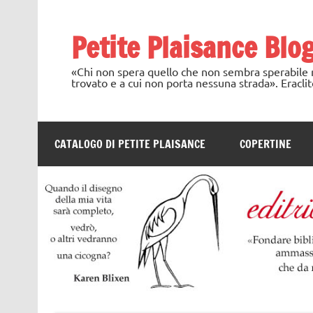
Skip
to
content
Petite Plaisance Blo
«Chi non spera quello che non sembra sperabile no
trovato e a cui non porta nessuna strada». Eraclit
CATALOGO DI PETITE PLAISANCE
COPERTINE