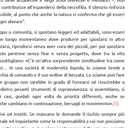
ontribuisce all’espandersi della necrofilia. Il silenzio rinforza
ibile, al punto che anche la natura ci conferma che gli esseri
ogni alveare”.
ppo o comunità, si spostano leggeri ed adattabili, sono esseri
 un luogo momentaneo dove produrre per spostarsi in altro
arsi, riprodursi senza aver cura dei piccoli, per poi spostarsi
iclo perenne senza fine e senza progetto, dove tra la vita
assottigliano: «C’è un’altra sorprendente similitudine tra come
… In una società di modernità liquida, lo sciame tende a
rarchia di comando e il suo ordine di beccata. Lo sciame può fare
 un gruppo non sarebbe in grado di formarsi né riuscirebbe a
 dietro pesanti strumenti di sopravvivenza: si assemblano, si
asi, guidati ogni volta da priorità differenti, anche se
vi che cambiano in continuazione, bersagli in movimento».
[3]
ini od insetti. Se mancano le domande il rischio sempre più
reale ed inquietante come le responsabilità a cui non possiamo
do ontogenetico, può svelare i retroscena della scienza curvata