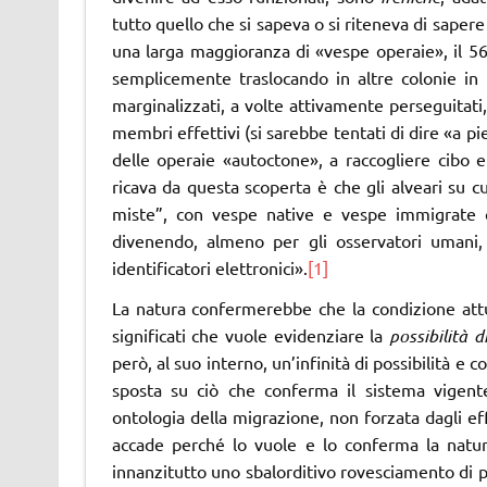
tutto quello che si sapeva o si riteneva di saper
una larga maggioranza di «vespe operaie», il 56
semplicemente traslocando in altre colonie in q
marginalizzati, a volte attivamente perseguitati
membri effettivi (si sarebbe tentati di dire «a p
delle operaie «autoctone», a raccogliere cibo e 
ricava da questa scoperta è che gli alveari su 
miste”, con vespe native e vespe immigrate c
divenendo, almeno per gli osservatori umani, i
identificatori elettronici».
[1]
La natura confermerebbe che la condizione attua
significati che vuole evidenziare la
possibilità d
però, al suo interno, un’infinità di possibilità e
sposta su ciò che conferma il sistema vige
ontologia della migrazione, non forzata dagli ef
accade perché lo vuole e lo conferma la natur
innanzitutto uno sbalorditivo rovesciamento di p