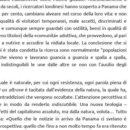
e da secoli, i ricercatori londinesi hanno scoperto a Panama che
 per cento, cambiano alveare nel corso della loro vita: e non
ualità di visitatori temporanei, male accetti, discriminati e
, e comunque sempre guardati con ostilità, bensì in qualità di
ieno titolo») della «comunità» adottiva, che provvedono, al pari
a nutrire e accudire la nidiata locale. La conclusione che si
cui è stata condotta la ricerca sono normalmente “popolazioni
he vivono e lavorano guancia a guancia e spalla a spalla,
ndistinguibili le une dalle altre se non con l’ausilio degli
le è naturale, per cui ogni resistenza, ogni parola piena di
i un altrove
è tacitata dall’evidenza della natura, la quale ha,
 contraddizioni che vengono occultate. L’attenzione percettiva si
nte in modo da renderlo
indiscutibile
. Una nuova teologia –
fetti del capitalismo assoluto, ma dalla natura, voluta… Tutto
a: «Quello che le notizie in arrivo da Panama ci svelano è
rospettiva: quello che fino a non molto tempo fa era ritenuto