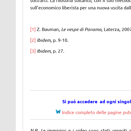
sull’economico liberista per una nuova uscita dal
[1]
Z. Bauman,
Le vespe di Panama,
Laterza, 2007,
[2]
Ibidem
, p. 9-10.
[3]
Ibidem
, p. 27.
Si può accedere ad ogni singo
Indice completo delle pagine pubb
N.B. Le immagini e i video sono stati reperiti 