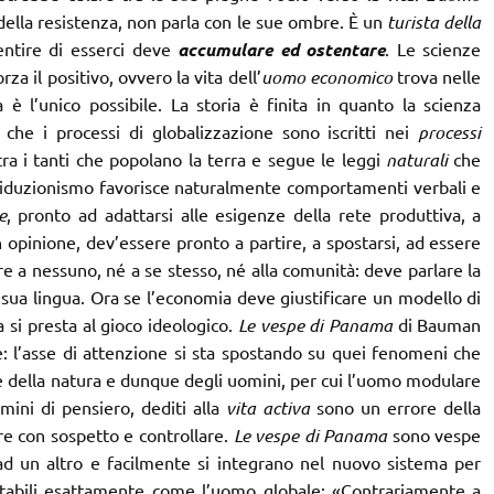
ella resistenza, non parla con le sue ombre. È un
turista della
entire di esserci deve
accumulare ed ostentare
. Le scienze
a il positivo, ovvero la vita dell’
uomo economico
trova nelle
è l’unico possibile. La storia è finita in quanto la scienza
che i processi di globalizzazione sono iscritti nei
processi
ra i tanti che popolano la terra e segue le leggi
naturali
che
l riduzionismo favorisce naturalmente comportamenti verbali e
e
, pronto ad adattarsi alle esigenze della rete produttiva, a
 opinione, dev’essere pronto a partire, a spostarsi, ad essere
 nessuno, né a se stesso, né alla comunità: deve parlare la
 sua lingua. Ora se l’economia deve giustificare un modello di
a si presta al gioco ideologico.
Le vespe di Panama
di Bauman
e: l’asse di attenzione si sta spostando su quei fenomeni che
della natura e dunque degli uomini, per cui l’uomo modulare
ini di pensiero, dediti alla
vita activa
sono un errore della
are con sospetto e controllare.
Le vespe di Panama
sono vespe
ad un altro e facilmente si integrano nel nuovo sistema per
ttabili esattamente come l’uomo globale: «Contrariamente a