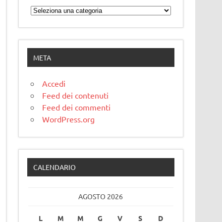
Categorie
META
Accedi
Feed dei contenuti
Feed dei commenti
WordPress.org
CALENDARIO
AGOSTO 2026
L
M
M
G
V
S
D