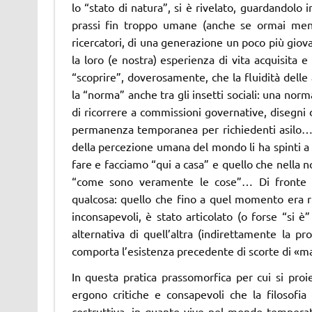
lo “stato di natura”, si è rivelato, guardandolo i
prassi fin troppo umane (anche se ormai meno 
ricercatori, di una generazione un poco più gio
la loro (e nostra) esperienza di vita acquisita 
“scoprire”, doverosamente, che la fluidità delle
la “norma” anche tra gli insetti sociali: una n
di ricorrere a commissioni governative, disegni 
permanenza temporanea per richiedenti asilo… I
della percezione umana del mondo li ha spinti a
fare e facciamo “qui a casa” e quello che nella 
“come sono veramente le cose”… Di fronte ai d
qualcosa: quello che fino a quel momento era ri
inconsapevoli, è stato articolato (o forse “si è” 
alternativa di quell’altra (indirettamente la pr
comporta l’esistenza precedente di scorte di «mat
In questa pratica prassomorfica per cui si proie
ergono critiche e consapevoli che la filosofia
costruttiva, in quanto vive nel mondo temperato