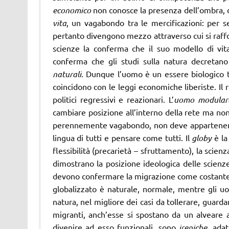
economico
non conosce la presenza dell’ombra, d
vita
, un vagabondo tra le mercificazioni: per s
pertanto divengono mezzo attraverso cui si rafforz
scienze la conferma che il suo modello di vita 
conferma che gli studi sulla natura decretano 
naturali
. Dunque l’uomo è un essere biologico t
coincidono con le leggi economiche liberiste. I
politici regressivi e reazionari. L’
uomo modular
cambiare posizione all’interno della rete ma non
perennemente vagabondo, non deve appartenere a
lingua di tutti e pensare come tutti. Il
globy
è la
flessibilità (precarietà – sfruttamento), la scienz
dimostrano la posizione ideologica delle scienz
devono confermare la migrazione come costante 
globalizzato è naturale, normale, mentre gli uom
natura, nel migliore dei casi da tollerare, guard
migranti, anch’esse si spostano da un alveare 
divenire ad esso funzionali, sono
ireniche
, ada