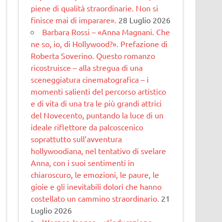
piene di qualità straordinarie. Non si
finisce mai di imparare».
28 Luglio 2026
Barbara Rossi – «Anna Magnani. Che
ne so, io, di Hollywood?». Prefazione di
Roberta Soverino. Questo romanzo
ricostruisce – alla stregua di una
sceneggiatura cinematogra­fica – i
momenti salienti del percorso artistico
e di vita di una tra le più grandi attrici
del Novecento, puntando la luce di un
ideale riflettore da palcoscenico
soprattutto sull’avventura
hollywoodiana, nel tentativo di svelare
Anna, con i suoi sentimenti in
chiaroscuro, le emozioni, le paure, le
gioie e gli inevitabili dolori che hanno
costellato un cammino straordinario.
21
Luglio 2026
Werner Jaeger – «L’educazione