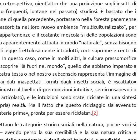
n retrospettiva, nient’altro che una proiezione sugli insetti di
frequenti, lontane nel passato) studiosi. È bastato che i
vane di quella precedente, portassero nella foresta panamense
e assorbita nel loro nuovo ambiente “multiculturalizzato”, per
 appartenenze e il costante mescolarsi delle popolazioni sono
orma apparentemente attuata in modo “naturale”, senza bisogno
di legge frettolosamente introdotti, corti supreme e centri di
n questo caso, come in molti altri, la cultura prassomorfica
 scoprire “là fuori nel mondo”, quello che abbiamo imparato a
nostra testa o nel nostro subconscio rappresenta l’immagine di
ati inaspettati forniti dagli insetti sociali, è «scattato»
masto al livello di premonizioni intuitive, semiconsapevoli o
articolato), e le intuizioni sono state riciclate in una sintesi
opria) realtà. Ma il fatto che questo riciclaggio sia avvenuto
eria prima», pronta per essere riciclata».
[2]
ttano le categorie storico-sociali nella natura, poche voci si
 – avendo perso la sua credibilità e la sua natura critica e
 delle accademie e degli studi televisivi e mediatici –, non