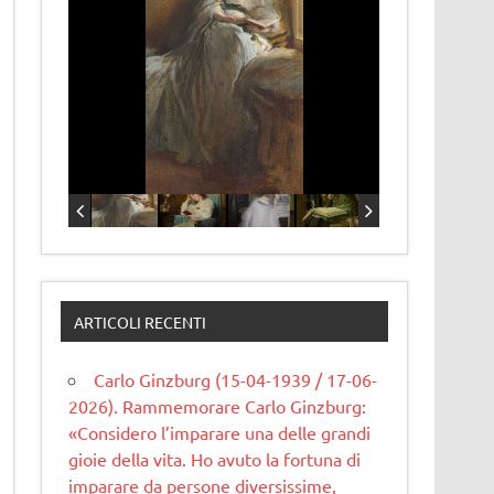
ARTICOLI RECENTI
Carlo Ginzburg (15-04-1939 / 17-06-
2026). Rammemorare Carlo Ginzburg:
«Considero l’imparare una delle grandi
gioie della vita. Ho avuto la fortuna di
imparare da persone diversissime,