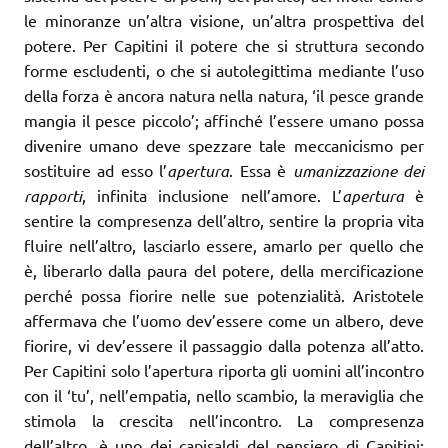
le minoranze un’altra visione, un’altra prospettiva del
potere. Per Capitini il potere che si struttura secondo
forme escludenti, o che si autolegittima mediante l’uso
della forza è ancora natura nella natura, ‘il pesce grande
mangia il pesce piccolo’; affinché l’essere umano possa
divenire umano deve spezzare tale meccanicismo per
sostituire ad esso l’
apertura
. Essa è
umanizzazione dei
rapporti
, infinita inclusione nell’amore. L’
apertura
è
sentire la compresenza dell’altro, sentire la propria vita
fluire nell’altro, lasciarlo essere, amarlo per quello che
è, liberarlo dalla paura del potere, della mercificazione
perché possa fiorire nelle sue potenzialità. Aristotele
affermava che l’uomo dev’essere come un albero, deve
fiorire, vi dev’essere il passaggio dalla potenza all’atto.
Per Capitini solo l’apertura riporta gli uomini all’incontro
con il ‘tu’, nell’empatia, nello scambio, la meraviglia che
stimola la crescita nell’incontro. La compresenza
dell’altro, è uno dei capisaldi del pensiero di Capitini: