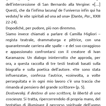
dell’intercessione di San Bernardo alla Vergine: «[…]
Questi, che da l’infima lacuna/ de l’universo infin qui ha
vedute/ le vite spiritali ad una ad una» (Dante,
Par
., XXIII
22-24).
Dopodiché, per pudore, più non diremmo.
Siamo invece chiamati a parlare di Camilla Migliori –
regista teatrale, drammaturga e pittrice, con una
quarantennale carriera alle spalle – e del suo coraggioso
e appassionato confrontarsi con il creatore di Ivan
Karamazov. Un dialogo ininterrotto che approda, per
ora, a questa raccolta di tre testi teatrali basati sulla
biografia e sulla poetica dell’autore. «Ne sono stata
influenzata», confessa l’autrice, «coinvolta, a volte
perseguitata e in ogni mio lavoro c’è una traccia che
rimanda al pensiero del grande scrittore» (p. 5).
Dostoevskij. Il destino di uno scrittore, la libertà di una
coscienza
. Si tratta, ripercorrendolo di propria mano, del
tentativo di illuminare il percorso spirituale dell’uomo