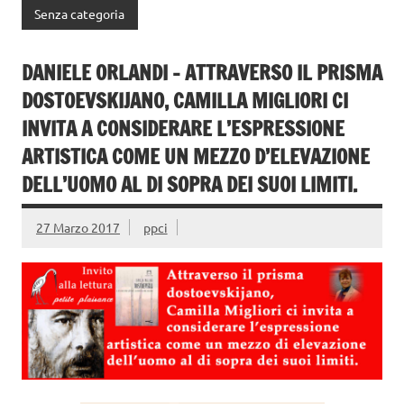
e
it
n
Senza categoria
b
te
di
o
r
vi
DANIELE ORLANDI – ATTRAVERSO IL PRISMA
o
di
DOSTOEVSKIJANO, CAMILLA MIGLIORI CI
k
INVITA A CONSIDERARE L’ESPRESSIONE
ARTISTICA COME UN MEZZO D’ELEVAZIONE
DELL’UOMO AL DI SOPRA DEI SUOI LIMITI.
27 Marzo 2017
ppci