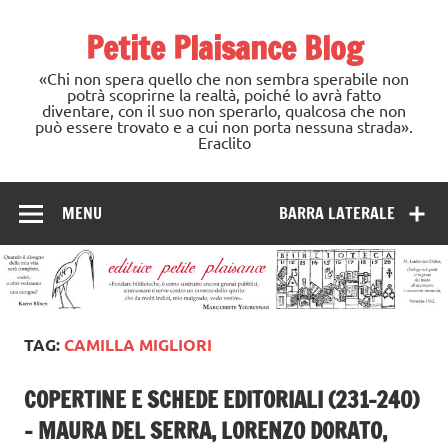
Skip
to
Petite Plaisance Blog
content
«Chi non spera quello che non sembra sperabile non
potrà scoprirne la realtà, poiché lo avrà fatto
diventare, con il suo non sperarlo, qualcosa che non
può essere trovato e a cui non porta nessuna strada».
Eraclito
MENU
BARRA LATERALE
TAG:
CAMILLA MIGLIORI
COPERTINE E SCHEDE EDITORIALI (231-240)
– MAURA DEL SERRA, LORENZO DORATO,