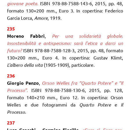
giovane poeta.
ISBN 978-88-7588-143-6, 2015, pp. 48,
formato 130×200 mm., Euro 3. In copertina: Federico
Garcia Lorca,
Amore
, 1919.
235
Moreno Fabbri
,
Per una solidarietà globale.
Insostenibilità e antispecismo: sarà l’etica a darci un
futuro?
ISBN 978-88-7588-128-3, 2015, pp. 48, formato
130×200 mm., Euro 4. In copertina: Gustav Klimt,
L’albero della vita
(1905-1909), particolare.
236
Giorgio Penzo
,
Orson Welles fra “Quarto Potere” e “Il
Processo”.
ISBN 978-88-7588-130-6, 2015, pp. 128,
formato 140×210 mm., Euro 12. In copertina: Orson
Welles e due fotogrammi da
Quarto Potere
e
Il
Processo.
237
Luca Grecchi – Carmine Fiorillo
,
«Euro sì, Euro no».