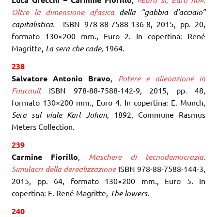
Oltre la dimensione afasica
della “gabbia d’acciaio”
capitalistica.
ISBN 978-88-7588-136-8, 2015, pp. 20,
formato 130×200 mm., Euro 2. In copertina: René
Magritte,
La sera che cade
, 1964.
238
Salvatore Antonio Bravo
,
Potere e alienazione in
Foucault
ISBN 978-88-7588-142-9, 2015, pp. 48,
formato 130×200 mm., Euro 4. In copertina: E. Munch,
Sera sul viale Karl Johan
, 1892, Commune Rasmus
Meters Collection.
239
Carmine Fiorillo
,
Maschere di tecnodemocrazia.
Simulacri della derealizzazione
ISBN 978-88-7588-144-3,
2015, pp. 64, formato 130×200 mm., Euro 5. In
copertina: E. René Magritte,
The lowers.
240