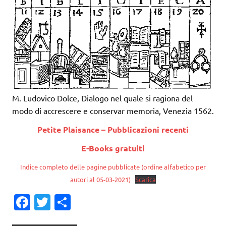
M. Ludovico Dolce, Dialogo nel quale si ragiona del
modo di accrescere e conservar memoria, Venezia 1562.
Petite Plaisance – Pubblicazioni recenti
E-Books gratuiti
Indice completo delle pagine pubblicate (ordine alfabetico per
autori al 05-03-2021)
Scarica
Fa
T
C
c
w
o