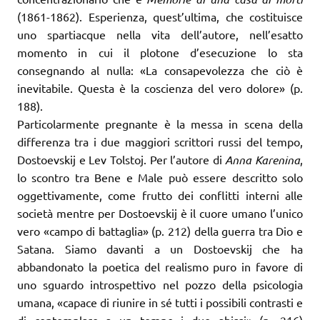
(1861-1862). Esperienza, quest’ultima, che costituisce
uno spartiacque nella vita dell’autore, nell’esatto
momento in cui il plotone d’esecuzione lo sta
consegnando al nulla: «La consapevolezza che ciò è
inevitabile. Questa è la coscienza del vero dolore» (p.
188).
Particolarmente pregnante è la messa in scena della
differenza tra i due maggiori scrittori russi del tempo,
Dostoevskij e Lev Tolstoj. Per l’autore di
Anna Karenina
,
lo scontro tra Bene e Male può essere descritto solo
oggettivamente, come frutto dei conflitti interni alle
società mentre per Dostoevskij è il cuore umano l’unico
vero «campo di battaglia» (p. 212) della guerra tra Dio e
Satana. Siamo davanti a un Dostoevskij che ha
abbandonato la poetica del realismo puro in favore di
uno sguardo introspettivo nel pozzo della psicologia
umana, «capace di riunire in sé tutti i possibili contrasti e
di contemplare a un tempo i due abissi» (p. 216)