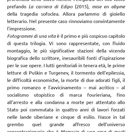
prefando
La carriera di Edipo
(2015),
mise en abyme
della tragedia sofoclea. Allora parlammo di gioiello
letterario. Nel presente caso rinnoviamo convintamente
l’impressione.
Fotogrammi di una vita
è il primo e più cospicuo capitolo
di questa trilogia. Vi sono rappresentate, con fluido
montaggio, le più significative stazioni della vicenda
biografica dello scrittore, inesauribili fonti d’ispirazione
per le sue opere. I lutti genitoriali in tenera età, le prime
letture di Puškin e Turgenev, il tormento dell’epilessia,
le difficoltà economiche, la morte di due adorati figli, il
primo romanzo e l’avvicinamento – mai acritico – al
socialismo utopistico di marca fourieriana, fino
all’arresto e alla condanna a morte per attentato allo
Stato poi commutata in quattro anni di lavori forzati
nelle lande siberiane e cinque di esilio. Nasce in tal
grembo quel grande affresco dell’universo
concentrazionario che è
Memorie di una casa di morti