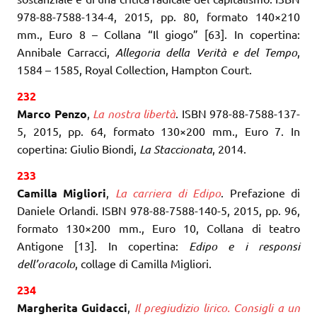
978-88-7588-134-4, 2015, pp. 80, formato 140×210
mm., Euro 8 – Collana “Il giogo” [63]. In copertina:
Annibale Carracci,
Allegoria della Verità e del Tempo
,
1584 – 1585, Royal Collection, Hampton Court.
232
Marco Penzo
,
La nostra libertà
. ISBN 978-88-7588-137-
5, 2015, pp. 64, formato 130×200 mm., Euro 7. In
copertina: Giulio Biondi,
La Staccionata
, 2014.
233
Camilla Migliori
,
La carriera di Edipo
. Prefazione di
Daniele Orlandi. ISBN 978-88-7588-140-5, 2015, pp. 96,
formato 130×200 mm., Euro 10, Collana di teatro
Antigone [13]. In copertina:
Edipo e i responsi
dell’oracolo
, collage di Camilla Migliori.
234
Margherita Guidacci
,
Il pregiudizio lirico. Consigli a un