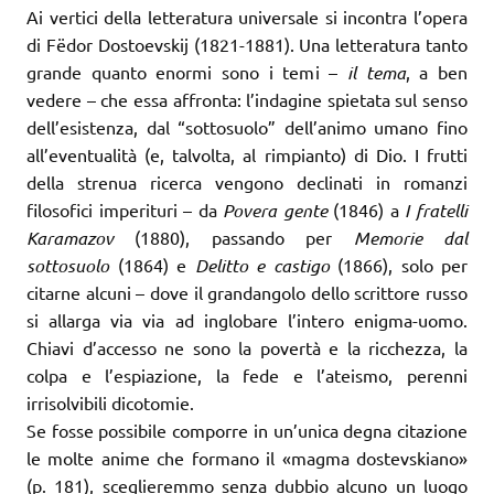
Ai vertici della letteratura universale si incontra l’opera
di Fëdor Dostoevskij (1821-1881). Una letteratura tanto
grande quanto enormi sono i temi –
il tema
, a ben
vedere – che essa affronta: l’indagine spietata sul senso
dell’esistenza, dal “sottosuolo” dell’animo umano fino
all’eventualità (e, talvolta, al rimpianto) di Dio. I frutti
della strenua ricerca vengono declinati in romanzi
filosofici imperituri – da
Povera gente
(1846) a
I fratelli
Karamazov
(1880), passando per
Memorie dal
sottosuolo
(1864) e
Delitto e castigo
(1866), solo per
citarne alcuni – dove il grandangolo dello scrittore russo
si allarga via via ad inglobare l’intero enigma-uomo.
Chiavi d’accesso ne sono la povertà e la ricchezza, la
colpa e l’espiazione, la fede e l’ateismo, perenni
irrisolvibili dicotomie.
Se fosse possibile comporre in un’unica degna citazione
le molte anime che formano il «magma dostevskiano»
(p. 181), sceglieremmo senza dubbio alcuno un luogo