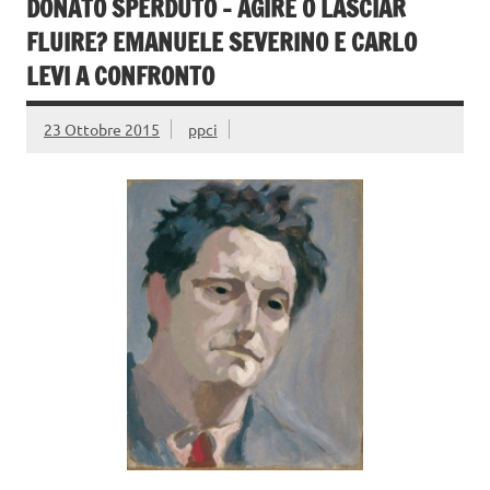
o
r
vi
DONATO SPERDUTO – AGIRE O LASCIAR
o
di
FLUIRE? EMANUELE SEVERINO E CARLO
k
LEVI A CONFRONTO
23 Ottobre 2015
ppci