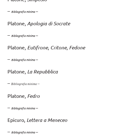
–
–
Bibliografia minima
Platone,
Apologia di Socrate
–
–
Bibliografia minima
Platone,
Eutifrone
,
Critone
,
Fedone
–
–
Bibliografia minima
Platone,
La Repubblica
–
–
Bibliografia minima
Platone,
Fedro
–
–
Bibliografia minima
Epicuro,
Lettera a Meneceo
–
–
Bibliografia minima