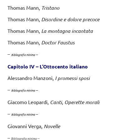
Thomas Mann,
Tristano
Thomas Mann,
Disordine e dolore precoce
Thomas Mann,
La montagna incantata
Thomas Mann,
Doctor Faustus
–
–
Bibliografia minima
Capitolo IV –
L
’
O
ttocento
i
tal
i
ano
Alessandro Manzoni,
I promessi sposi
–
–
Bibliografia minima
Giacomo Leopardi,
Canti
,
Operette morali
–
–
Bibliografia minima
Giovanni Verga,
Novelle
–
–
Bibliografia minima