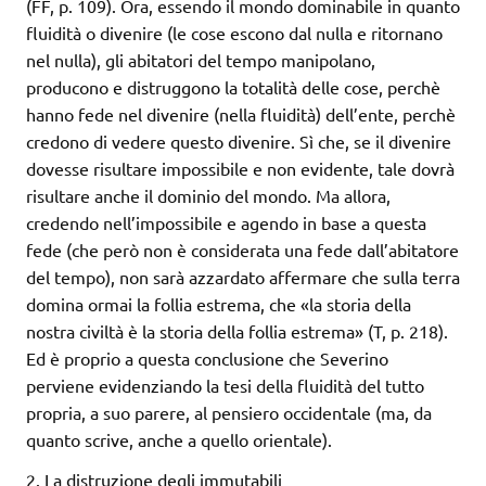
(FF, p. 109). Ora, essendo il mondo dominabile in quanto
fluidità o divenire (le cose escono dal nulla e ritornano
nel nulla), gli abitatori del tempo manipolano,
producono e distruggono la totalità delle cose, perchè
hanno fede nel divenire (nella fluidità) dell’ente, perchè
credono di vedere questo divenire. Sì che, se il divenire
dovesse risultare impossibile e non evidente, tale dovrà
risultare anche il dominio del mondo. Ma allora,
credendo nell’impossibile e agendo in base a questa
fede (che però non è considerata una fede dall’abitatore
del tempo), non sarà azzardato affermare che sulla terra
domina ormai la follia estrema, che «la storia della
nostra civiltà è la storia della follia estrema» (T, p. 218).
Ed è proprio a questa conclusione che Severino
perviene evidenziando la tesi della fluidità del tutto
propria, a suo parere, al pensiero occidentale (ma, da
quanto scrive, anche a quello orientale).
2. La distruzione degli immutabili