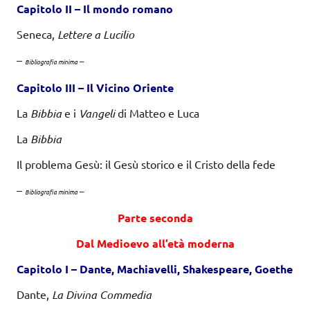
Capitolo II – Il
m
ondo ro
m
ano
Seneca,
Lettere a Lucilio
–
–
Bibliografia minima
Capitolo III – Il
Vi
c
i
no
O
r
i
ente
La
Bibbia
e i
Vangeli
di Matteo e Luca
La
Bibbia
Il problema Gesù: il Gesù storico e il Cristo della fede
–
–
Bibliografia minima
Parte seconda
Dal Medioevo all’età moderna
Capitolo I – Dante, Machiavelli, Shakespeare, Goethe
Dante,
La Divina Commedia