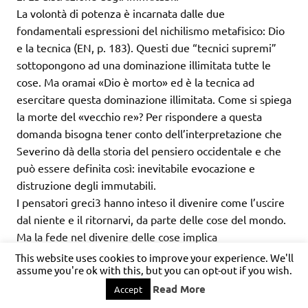
La volontà di potenza è incarnata dalle due
fondamentali espressioni del nichilismo metafisico: Dio
e la tecnica (EN, p. 183). Questi due “tecnici supremi”
sottopongono ad una dominazione illimitata tutte le
cose. Ma oramai «Dio è morto» ed è la tecnica ad
esercitare questa dominazione illimitata. Come si spiega
la morte del «vecchio re»? Per rispondere a questa
domanda bisogna tener conto dell’interpretazione che
Severino dà della storia del pensiero occidentale e che
può essere definita così: inevitabile evocazione e
distruzione degli immutabili.
I pensatori greci3 hanno inteso il divenire come l’uscire
dal niente e il ritornarvi, da parte delle cose del mondo.
Ma la fede nel divenire delle cose implica
l’imprevedibilità del divenire e questa imprevedibilità
This website uses cookies to improve your experience. We'll
assume you're ok with this, but you can opt-out if you wish.
genera terrore. Tutto ciò che diviene irrompe nel
mondo ed incomincia ad essere, è stato un niente. Ed «è
Read More
Accept
proprio per questo suo essere stato un niente che ciò