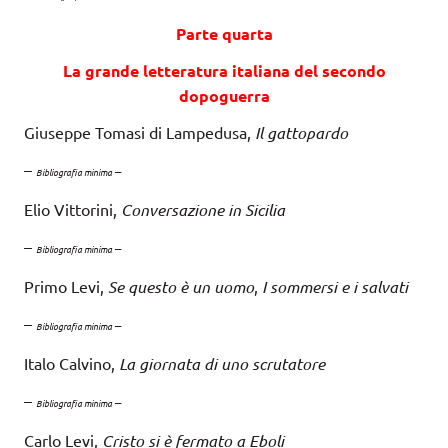
Parte quarta
La grande letteratura italiana del secondo
dopoguerra
Giuseppe Tomasi di Lampedusa,
Il gattopardo
–
–
Bibliografia minima
Elio Vittorini,
Conversazione in Sicilia
–
–
Bibliografia minima
Primo Levi,
Se questo è un uomo
,
I sommersi e i salvati
–
–
Bibliografia minima
Italo Calvino,
La giornata di uno scrutatore
–
–
Bibliografia minima
Carlo Levi,
Cristo si è fermato a Eboli