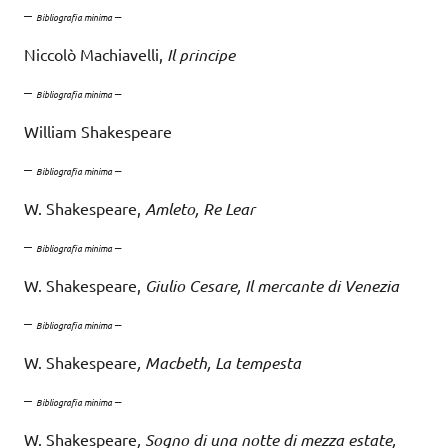
–
–
Bibliografia minima
Niccolò Machiavelli,
Il principe
–
–
Bibliografia minima
William Shakespeare
–
–
Bibliografia minima
W. Shakespeare,
Amleto, Re Lear
–
–
Bibliografia minima
W. Shakespeare,
Giulio Cesare, Il mercante di Venezia
–
–
Bibliografia minima
W. Shakespeare
, Macbeth, La tempesta
–
–
Bibliografia minima
W. Shakespeare
, Sogno di una notte di mezza estate,