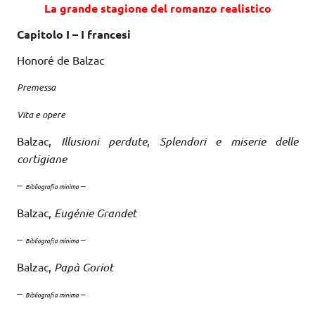
La grande stagione del romanzo realistico
Capitolo I – I francesi
Honoré de Balzac
Premessa
Vita e opere
Balzac,
Illusioni perdute
,
Splendori e miserie delle
cortigiane
–
–
Bibliografia minima
Balzac,
Eugénie Grandet
–
–
Bibliografia minima
Balzac,
Papà Goriot
–
–
Bibliografia minima