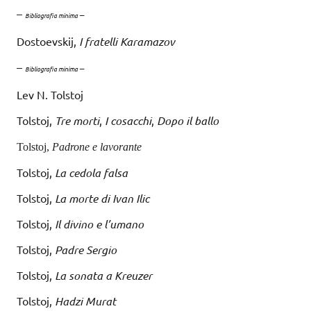
–
–
Bibliografia minima
Dostoevskij,
I fratelli Karamazov
–
–
Bibliografia minima
Lev N. Tolstoj
Tolstoj,
Tre morti
,
I cosacchi
,
Dopo il ballo
Tolstoj,
Padrone e lavorante
Tolstoj,
La cedola falsa
Tolstoj,
La morte di Ivan Ilic
Tolstoj,
Il divino e l’umano
Tolstoj,
Padre Sergio
Tolstoj,
La sonata a Kreuzer
Tolstoj,
Hadzi Murat