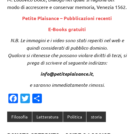
modo di accrescere e conservar memoria, Venezia 1562.
Petite Plaisance – Pubblicazioni recenti
E-Books gratuiti
N.B. Le immagini e i video sono stati reperiti nel web e
quindi considerati di pubblico dominio.
Qualora si ritenesse che possano violare diritti di terzi, si
prega di scrivere al seguente indirizzo:
info@petiteplaisance.it
,
e saranno immediatamente rimossi.
Fa
T
C
c
w
o
e
it
n
Filosofia
Letteratura
Politica
storia
b
te
di