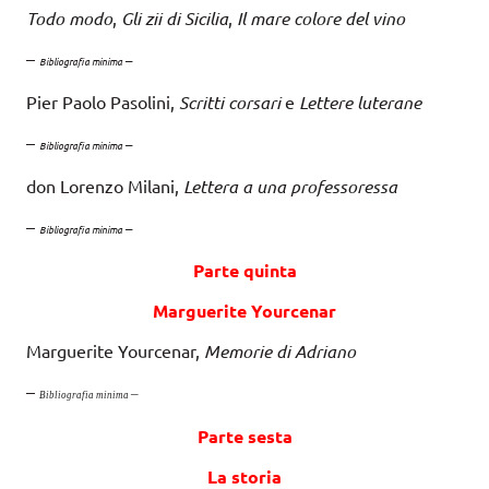
Todo modo
,
Gli zii di Sicilia
,
Il mare colore del vino
–
–
Bibliografia minima
Pier Paolo Pasolini,
Scritti corsari
e
Lettere luterane
–
–
Bibliografia minima
don Lorenzo Milani,
Lettera a una professoressa
–
–
Bibliografia minima
Parte quinta
Marguerite Yourcenar
Marguerite Yourcenar,
Memorie di Adriano
–
–
Bibliografia minima
Parte sesta
La storia