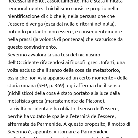
necessariamente, assolutamente, ma è stata limitata
temporalmente. Il nichilismo consiste proprio nella
nientificazione di ciò che è, nella persuasione che
l’essere divenga (esca dal nulla e ritorni nel nulla),
potendo pertanto non essere, e conseguentemente
nella prassi (la volontà di pontenza) che scaturisce da
questo convincimento.
Severino avvalora la sua tesi del nichilismo
dell’Occidente rifacendosi ai filosofi greci. Infatti, una
volta escluso che il senso della cosa sia metastorico,
ossia che non «sia apparso ad un certo momento» della
storia umana (SFP, p. 369), egli afferma che il senso
(nichilistico) della cosa è stato portato alla luce dalla
metafisica greca (marcatamente da Platone).
La civiltà occidentale ha obliato il senso dell’essere,
perchè ha voltato le spalle all’eternità dell’essere,
affermata da Parmenide. A questo proposito, il motto di
Severino è‚ appunto, «ritornare a Parmenide».