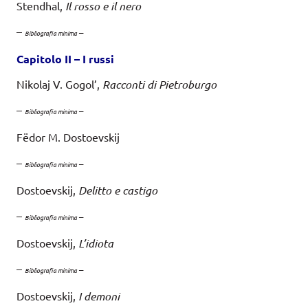
Stendhal,
Il rosso e il nero
–
–
Bibliografia minima
Capitolo II – I russ
i
Nikolaj V. Gogol’,
Racconti di Pietroburgo
–
–
Bibliografia minima
Fëdor M. Dostoevskij
–
–
Bibliografia minima
Dostoevskij,
Delitto e castigo
–
–
Bibliografia minima
Dostoevskij,
L’idiota
–
–
Bibliografia minima
Dostoevskij,
I demoni