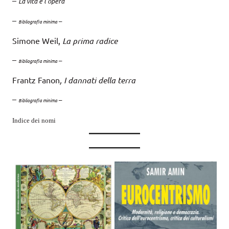
–
La vita e l’opera
–
–
Bibliografia minima
Simone Weil,
La prima radice
–
–
Bibliografia minima
Frantz Fanon
, I dannati della terra
–
–
Bibliografia minima
Indice dei nomi