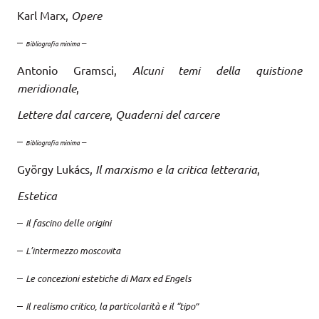
Karl Marx,
Opere
–
–
Bibliografia minima
Antonio Gramsci,
Alcuni temi della quistione
meridionale
,
Lettere dal carcere
,
Quaderni del carcere
–
–
Bibliografia minima
György Lukács,
Il marxismo e la critica letteraria
,
Estetica
–
Il fascino delle origini
–
L’intermezzo moscovita
–
Le concezioni estetiche di Marx ed Engels
–
Il realismo critico, la particolarità e il “tipo”