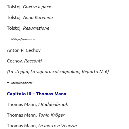
Tolstoj,
Guerra e pace
Tolstoj,
Anna Karenina
Tolstoj,
Resurrezione
–
–
Bibliografia minima
Anton P. Cechov
Cechov,
Racconti
(La steppa, La signora col cagnolino, Reparto N. 6)
–
–
Bibliografia minima
Capitolo III –
T
ho
m
as Mann
Thomas Mann,
I Buddenbrook
Thomas Mann,
Tonio Kröger
Thomas Mann,
La morte a Venezia