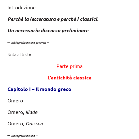
Introduzione
Perché la letteratura e perché i classici.
Un necessario discorso preliminare
–
–
Bibliografia minima generale
Nota al testo
Parte prima
L’antichità c
l
assica
Capitolo I – Il
m
ondo
g
reco
Omero
Omero,
Iliade
Omero,
Odissea
–
–
Bibliografia minima