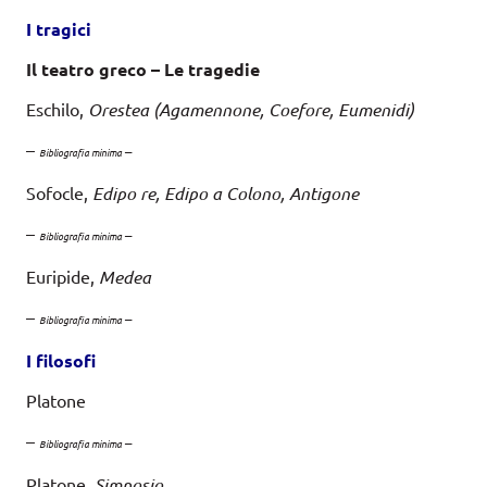
I tra
gi
c
i
Il teatro greco – Le tragedie
Eschilo,
Orestea (Agamennone, Coefore, Eumenidi)
–
–
Bibliografia minima
Sofocle,
Edipo re, Edipo a Colono, Antigone
–
–
Bibliografia minima
Euripide,
Medea
–
–
Bibliografia minima
I filosofi
Platone
–
–
Bibliografia minima
Platone,
Simposio