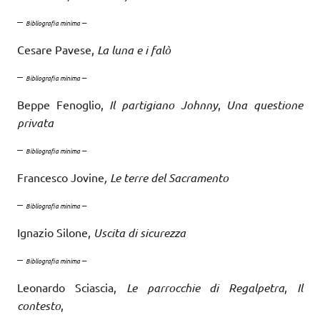
–
–
Bibliografia minima
Cesare Pavese,
La luna e i falò
–
–
Bibliografia minima
Beppe Fenoglio,
Il partigiano Johnny
,
Una questione
privata
–
–
Bibliografia minima
Francesco Jovine
, Le terre del Sacramento
–
–
Bibliografia minima
Ignazio Silone,
Uscita di sicurezza
–
–
Bibliografia minima
Leonardo Sciascia,
Le parrocchie di Regalpetra
,
Il
contesto
,