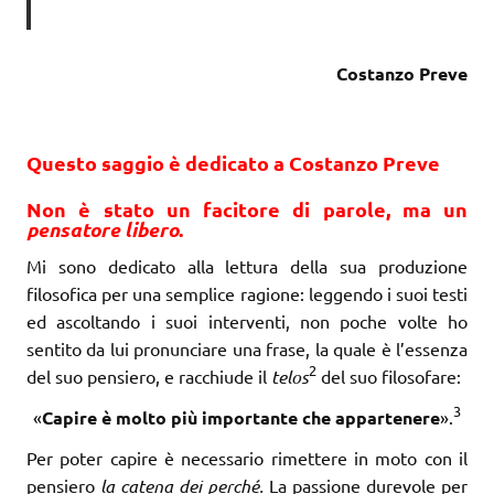
Costanzo Preve
Questo saggio è dedicato a Costanzo Preve
Non è stato un facitore di parole, ma un
pensatore libero
.
Mi sono dedicato alla lettura della sua produzione
filosofica per una semplice ragione: leggendo i suoi testi
ed ascoltando i suoi interventi, non poche volte ho
sentito da lui pronunciare una frase, la quale è l’essenza
2
del suo pensiero, e racchiude il
telos
del suo filosofare:
3
«
Cap
i
re è molto p
i
ù
i
mportante
c
he appartenere
».
Per poter capire è necessario rimettere in moto con il
pensiero
la catena dei perché.
La passione durevole per