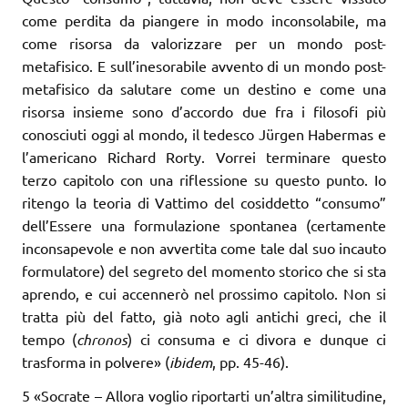
come perdita da piangere in modo inconsolabile, ma
come risorsa da valorizzare per un mondo post-
metafisico. E sull’inesorabile avvento di un mondo post-
metafisico da salutare come un destino e come una
risorsa insieme sono d’accordo due fra i filosofi più
conosciuti oggi al mondo, il tedesco Jürgen Habermas e
l’americano Richard Rorty. Vorrei terminare questo
terzo capitolo con una riflessione su questo punto. Io
ritengo la teoria di Vattimo del cosiddetto “consumo”
dell’Essere una formulazione spontanea (certamente
inconsapevole e non avvertita come tale dal suo incauto
formulatore) del segreto del momento storico che si sta
aprendo, e cui accennerò nel prossimo capitolo. Non si
tratta più del fatto, già noto agli antichi greci, che il
tempo (
chronos
) ci consuma e ci divora e dunque ci
trasforma in polvere» (
ibidem
, pp. 45-46).
5 «Socrate – Allora voglio riportarti un’altra similitudine,