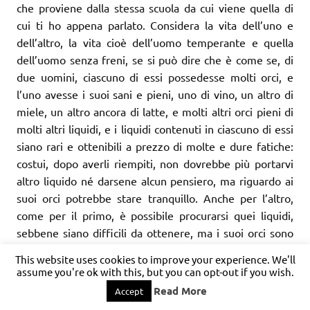
che proviene dalla stessa scuola da cui viene quella di
cui ti ho appena parlato. Considera la vita dell’uno e
dell’altro, la vita cioè dell’uomo temperante e quella
dell’uomo senza freni, se si può dire che è come se, di
due uomini, ciascuno di essi possedesse molti orci, e
l’uno avesse i suoi sani e pieni, uno di vino, un altro di
miele, un altro ancora di latte, e molti altri orci pieni di
molti altri liquidi, e i liquidi contenuti in ciascuno di essi
siano rari e ottenibili a prezzo di molte e dure fatiche:
costui, dopo averli riempiti, non dovrebbe più portarvi
altro liquido né darsene alcun pensiero, ma riguardo ai
suoi orci potrebbe stare tranquillo. Anche per l’altro,
come per il primo, è possibile procurarsi quei liquidi,
sebbene siano difficili da ottenere, ma i suoi orci sono
forati e logori: costui sarebbe costretto a riempirli
This website uses cookies to improve your experience. We'll
continuamente, notte e giorno, perché, se così non
assume you're ok with this, but you can opt-out if you wish.
facesse, patirebbe i dolori più grandi. Ebbene,
Read More
Accept
supponendo che sia tale la vita di ciascuno di costoro,