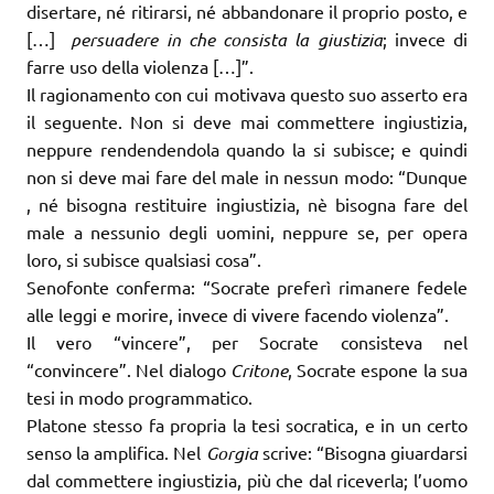
disertare, né ritirarsi, né abbandonare il proprio posto, e
[…]
persuadere in che consista la giustizia
; invece di
farre uso della violenza […]”.
Il ragionamento con cui motivava questo suo asserto era
il seguente. Non si deve mai commettere ingiustizia,
neppure rendendendola quando la si subisce; e quindi
non si deve mai fare del male in nessun modo: “Dunque
, né bisogna restituire ingiustizia, nè bisogna fare del
male a nessunio degli uomini, neppure se, per opera
loro, si subisce qualsiasi cosa”.
Senofonte conferma: “Socrate preferì rimanere fedele
alle leggi e morire, invece di vivere facendo violenza”.
Il vero “vincere”, per Socrate consisteva nel
“convincere”. Nel dialogo
Critone
, Socrate espone la sua
tesi in modo programmatico.
Platone stesso fa propria la tesi socratica, e in un certo
senso la amplifica. Nel
Gorgia
scrive: “Bisogna giuardarsi
dal commettere ingiustizia, più che dal riceverla; l’uomo