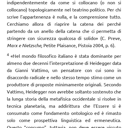
indipendentemente da come si collocano (o non si
collocano) topologicamente nel teatrino politico. Per chi
scrive l’appartenenza è nulla, e la comprensione tutto.
Cerchiamo allora di riaprire la catena dei perché
partendo da un anello della catena che ci permetta di
stringere con sicurezza qualcosa di solido» (C. Preve,
Marx e Nietzsche
, Petite Plaisance, Pistoia 2004, p. 6).
4
«Nel mondo filosofico italiano è stata dominante per
almeno due decenni l’interpretazione di Heidegger data
da Gianni Vattimo, un pensatore con cui sono in
disaccordo radicale e nello stes­so tempo stimo come un
produttore di proposte minimamente originali. Secondo
Vattimo, Heidegger non avrebbe soltanto sostenuto che
la lunga storia della metafisica occidentale si risolve in
tecnica planetaria, ma addirittura che l’Essere si è
consumato come fondamento ontologico ed è rimasto
solo come prospettiva linguistica ed ermeneutica.
Questo “consumo”, tuttavia, non deve essere vissuto