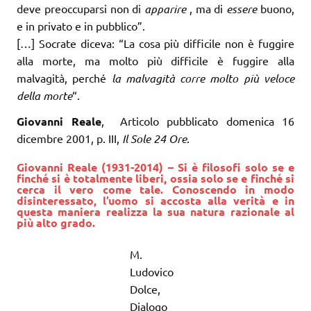
deve preoccuparsi non di
apparire
, ma di
essere
buono,
e in privato e in pubblico”.
[…] Socrate diceva: “La cosa più difficile non è fuggire
alla morte, ma molto più difficile è fuggire alla
malvagità, perché
la malvagità corre molto più veloce
della morte
“.
Giovanni Reale
, Articolo pubblicato domenica 16
dicembre 2001, p. III,
Il Sole 24 Ore
.
Giovanni Reale (1931-2014) – Si è filosofi solo se e
finché si è totalmente liberi, ossia solo se e finché si
cerca il vero come tale. Conoscendo in modo
disinteressato, l’uomo si accosta alla verità e in
questa maniera realizza la sua natura razionale al
più alto grado.
M.
Ludovico
Dolce,
Dialogo