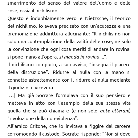
smarrimento del senso del valore dell’uomo e delle
cose, ossia il nichilismo.
Questo è indubbiamente vero, e Nietzsche, il teorico
del nichilimo, lo aveva precisato con un’acutezza e una
premonizione addirittura allucinante: “Il nichilismo non
solo una contemplazione della valità delle cose, né solo
la convinzione che ogni cosa meriti di andare in rovina:
si pone mano all’opera,
si manda in rovina ..
.”.
Il nichilismo compiuto, a suo avviso, “insegna il piacere
della distruzione”. Ridurre al nulla con la mano si
connette astrattamente con il ridurre al nulla mediante
il giudizio, e vicevera.
[…] Ma già Socrate formulava con il suo pensiero e
metteva in atto con l’esempio della sua stessa vita
quella che si può chiamare (e non solo
ante litteram
)
“rivoluzione della non-violenza”.
All’amico Critone, che lo invitava a figgire dal carcere
corromoendo il custode, Socrate risponde: “Non si deve