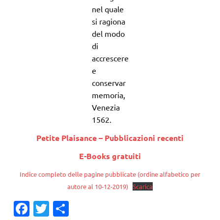
nel quale
si ragiona
del modo
di
accrescere
e
conservar
memoria,
Venezia
1562.
Petite Plaisance – Pubblicazioni recenti
E-Books gratuiti
Indice completo delle pagine pubblicate (ordine alfabetico per
autore al 10-12-2019)
Scarica
Fa
T
C