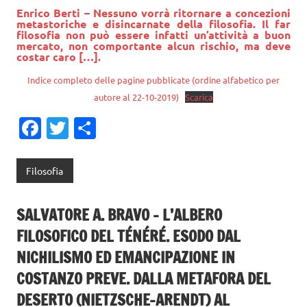
Enrico Berti – Nessuno vorrà ritornare a concezioni
metastoriche e disincarnate della filosofia. Il far
filosofia non può essere infatti un’attività a buon
mercato, non comportante alcun rischio, ma deve
costar caro […].
Indice completo delle pagine pubblicate (ordine alfabetico per
autore al 22-10-2019)
Scarica
Fa
T
C
c
w
o
e
it
n
Filosofia
b
te
di
o
r
vi
SALVATORE A. BRAVO – L’ALBERO
o
di
FILOSOFICO DEL TÉNÉRÉ. ESODO DAL
k
NICHILISMO ED EMANCIPAZIONE IN
COSTANZO PREVE. DALLA METAFORA DEL
DESERTO (NIETZSCHE-ARENDT) AL