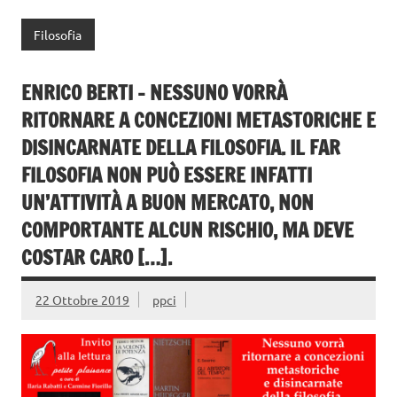
c
w
o
e
it
n
Filosofia
b
te
di
o
r
vi
ENRICO BERTI – NESSUNO VORRÀ
o
di
RITORNARE A CONCEZIONI METASTORICHE E
k
DISINCARNATE DELLA FILOSOFIA. IL FAR
FILOSOFIA NON PUÒ ESSERE INFATTI
UN’ATTIVITÀ A BUON MERCATO, NON
COMPORTANTE ALCUN RISCHIO, MA DEVE
COSTAR CARO […].
22 Ottobre 2019
ppci