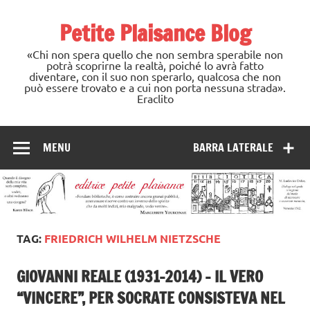
Skip
to
Petite Plaisance Blog
content
«Chi non spera quello che non sembra sperabile non
potrà scoprirne la realtà, poiché lo avrà fatto
diventare, con il suo non sperarlo, qualcosa che non
può essere trovato e a cui non porta nessuna strada».
Eraclito
MENU
BARRA LATERALE
TAG:
FRIEDRICH WILHELM NIETZSCHE
GIOVANNI REALE (1931-2014) – IL VERO
“VINCERE”, PER SOCRATE CONSISTEVA NEL