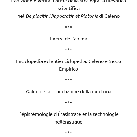
Tradizione e verità. Forme della storiografia filosofico-
scientifica
nel
De placitis Hippocratis et Platonis
di Galeno
***
I nervi dell’anima
***
Enciclopedia ed antienciclopedia: Galeno e Sesto
Empirico
***
Galeno e la rifondazione della medicina
***
L’épistémologie d’Érasistrate et la technologie
hellénistique
***