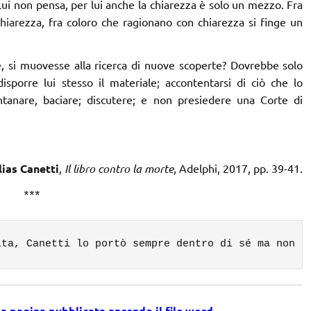
ui non pensa, per lui anche la chiarezza è solo un mezzo. Fra
chiarezza, fra coloro che ragionano con chiarezza si finge un
e, si muovesse alla ricerca di nuove scoperte? Dovrebbe solo
sporre lui stesso il materiale; accontentarsi di ciò che lo
lontanare, baciare; discutere; e non presiedere una Corte di
lias Canetti
,
Il libro contro la morte
, Adelphi, 2017, pp. 39-41.
***
ita, Canetti lo portò sempre dentro di sé ma non l
la pagina pubblicata
aprendo il file word