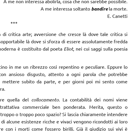
A me non interessa abolirla, cosa che non sarebbe possibile.
A me interessa soltanto
bandire
la morte.
E. Canetti
***
 critica arte; avversione che cresce là dove tale critica si
nsopportabile là dove si sforza di essere assolutamente fredda
moderna è costituito dal poeta
Eliot
, nei cui saggi sulla poesia
ino in me un ribrezzo così repentino e peculiare. Eppure lo
on ansioso disgusto, attento a ogni parola che potrebbe
rei mettere subito da parte, e per giorni poi mi sento come
ra.
pre quella del
collocamento.
La contabilità dei nomi viene
trattativa commerciale ben ponderata. Merita, questo o
pa troppo o troppo poco spazio? Si lascia chiaramente intendere
i di alcune esistenze ricche e vivaci vengono ricondotti ai loro
 con i morti come fossero birilli. Già il giudizio sui vivi è