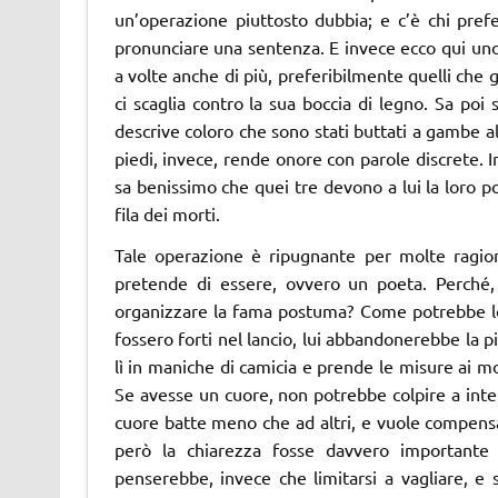
un’operazione piuttosto dubbia; e c’è chi prefe
pronunciare una sentenza. E invece ecco qui uno 
a volte anche di più, preferibilmente quelli che 
ci scaglia contro la sua boccia di legno. Sa poi 
descrive coloro che sono stati buttati a gambe al
piedi, invece, rende onore con parole discrete. I
sa benissimo che quei tre devono a lui la loro po
fila dei morti.
Tale operazione è ripugnante per molte ragioni
pretende di essere, ovvero un poeta. Perché,
organizzare la fama postuma? Come potrebbe lot
fossero forti nel lancio, lui abbandonerebbe la pis
lì in maniche di camicia e prende le misure ai mor
Se avesse un cuore, non potrebbe colpire a interv
cuore batte meno che ad altri, e vuole compensar
però la chiarezza fosse davvero importante 
penserebbe, invece che limitarsi a vagliare, e 