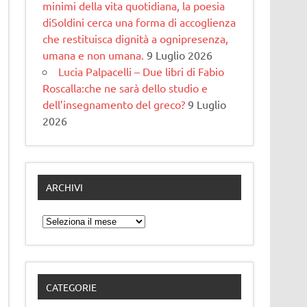
minimi della vita quotidiana, la poesia
diSoldini cerca una forma di accoglienza
che restituisca dignità a ognipresenza,
umana e non umana.
9 Luglio 2026
Lucia Palpacelli – Due libri di Fabio
Roscalla:che ne sarà dello studio e
dell’insegnamento del greco?
9 Luglio
2026
ARCHIVI
Archivi
o compose mai. Per cinquant'anni procrastinò il mo
CATEGORIE