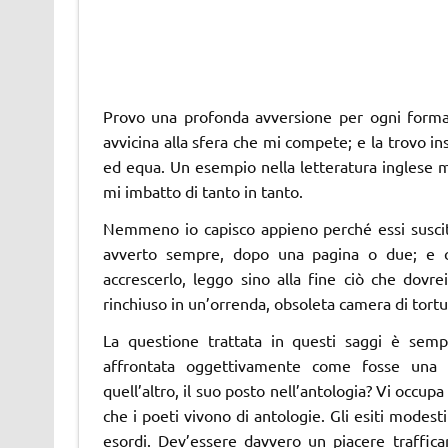
Provo una profonda avversione per ogni forma di
avvicina alla sfera che mi compete; e la trovo i
ed equa. Un esempio nella letteratura inglese 
mi imbatto di tanto in tanto.
Nemmeno io capisco appieno perché essi suscit
avverto sempre, dopo una pagina o due; e c
accrescerlo, leggo sino alla fine ciò che dov
rinchiuso in un’orrenda, obsoleta camera di tortu
La questione trattata in questi saggi è sem
affrontata oggettivamente come fosse una 
quell’altro, il suo posto nell’antologia? Vi occu
che i poeti vivono di antologie. Gli esiti modest
esordi. Dev’essere davvero un piacere trafficare