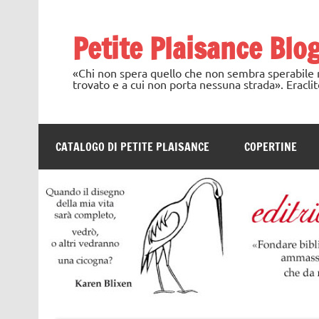
Skip
to
content
Petite Plaisance Blo
«Chi non spera quello che non sembra sperabile no
trovato e a cui non porta nessuna strada». Eraclit
CATALOGO DI PETITE PLAISANCE
COPERTINE