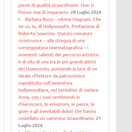
piene di qualità straordinarie. Non si
finisce mai di imparare».
28 Luglio 2026
Barbara Rossi – «Anna Magnani. Che
ne so, io, di Hollywood?». Prefazione di
Roberta Soverino. Questo romanzo
ricostruisce – alla stregua di una
sceneggiatura cinematogra­fica – i
momenti salienti del percorso artistico
e di vita di una tra le più grandi attrici
del Novecento, puntando la luce di un
ideale riflettore da palcoscenico
soprattutto sull’avventura
hollywoodiana, nel tentativo di svelare
Anna, con i suoi sentimenti in
chiaroscuro, le emozioni, le paure, le
gioie e gli inevitabili dolori che hanno
costellato un cammino straordinario.
21
Luglio 2026
Werner Jaeger – «L’educazione