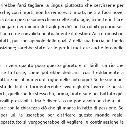
rirebbe farsi tagliare la lingua piuttosto che servirsene per
che, con i morti, non ha remore. Di morti, ne tira fuori nove,
già da un pezzo sonnecchiano nelle antologie, li mette in fila e
spiegare nei minimi dettagli perché ne ha colpiti proprio sei;
l’aria e ne convalida puntualmente il destino. Ai tre rimasti in
nfatti, pur consapevole delle qualità della sua boccia, in fondo
sizione; sarebbe stato facile per lui mettere anche loro nelle
: rivela quanto poco questo giocatore di birilli sia ciò che
 se lo fosse, come potrebbe dedicarsi così freddamente a
tare per il numero di righe nelle antologie? Se le sue mani
ta dei birilli e tormenterebbe i vivi o gli dèi. Invece se ne sta
ti, quelli che lui stesso ha, prima, tirato su e poi buttato giù.
alli prestabiliti. Ma è diventato un poeta solo perché a lui il
e con la chiarezza ciò che gli manca in fatto di passione. Se
per lui, la userebbe per districare questo mondo reale:
soprattutto si vergognerebbe di vagliare in continuazione la