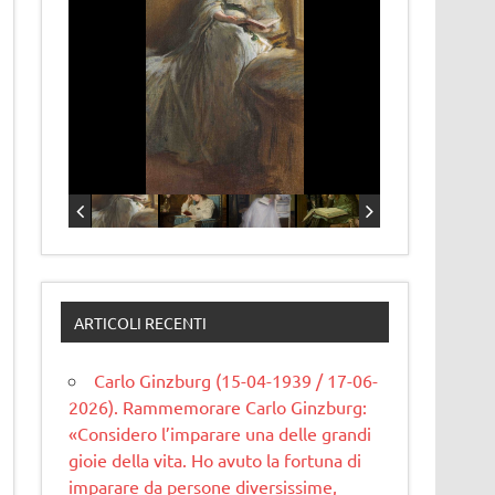
ARTICOLI RECENTI
Carlo Ginzburg (15-04-1939 / 17-06-
2026). Rammemorare Carlo Ginzburg:
«Considero l’imparare una delle grandi
gioie della vita. Ho avuto la fortuna di
imparare da persone diversissime,