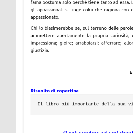
fama postuma solo perché tiene tanto ad essa. L
gli appassionati si finge colui che ragiona con 
appassionato.
Chi lo biasimerebbe se, sul terreno delle parol
ammettere apertamente la propria curiosità; di
impressiona; gioire; arrabbiarsi; afferrare; al
giustizia.
E
Risvolto di copertina
Il libro più importante della sua v
Si può accedere ad ogni singo